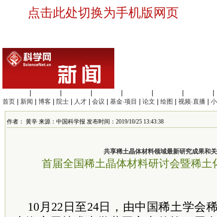
点击此处切换为手机版网页
生命科学
|
医学科学
|
化学科学
|
工程材料
|
信息科学
|
地球科学
|
数理科学
|
首页
|
新闻
|
博客
|
院士
|
人才
|
会议
|
基金·项目
|
论文
|
绘图
|
视频·直播
|
小
作者： 黄辛 来源：中国科学报 发布时间：2019/10/25 13:43:38
共享稀土晶体材料领域最新研究成果和关
首届全国稀土晶体材料研讨会暨稀土
10月22日至24日，由中国稀土学