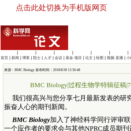
点击此处切换为手机版网页
生命科学
|
医学科学
|
化学科学
|
工程材料
|
信息科学
|
地球科学
|
数理科学
|
首页
|
新闻
|
博客
|
院士
|
人才
|
会议
|
基金·项目
|
论文
|
绘图
|
视频·直播
|
小
来源：BMC Biology 发布时间：2018/8/30 13:56:48
BMC Biology|过程生物学特辑征稿
我们很高兴与您分享七月最新发表的研
振奋人心的期刊新闻。
BMC Biolog
y
加入了
神经科学同行评审联
一个应作者的要求会与其他NPRC成员期