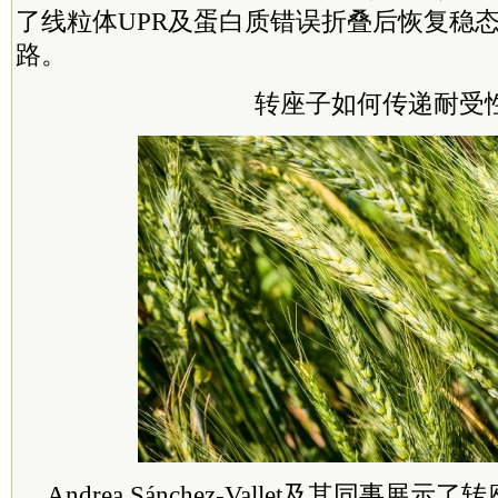
了线粒体UPR及蛋白质错误折叠后恢复稳
路。
转座子如何传递耐受
Andrea Sánchez-Vallet及其同事