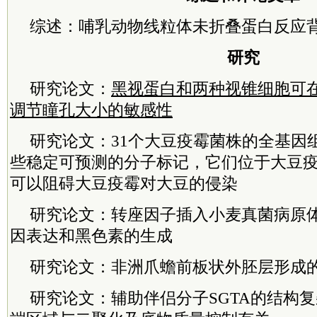
综述：
哺乳动物线粒体未折叠蛋白反应
研究
研究论文：
黑视蛋白和两种视锥细胞可
调节瞳孔大小的敏感性
研究论文：
31个大豆疫霉菌株的全基因
些稳定可预测的分子标记，它们位于大豆
可以阻碍大豆疫霉对大豆的侵染
研究论文：
转座因子插入小麦真菌病原
因表达和黑色素的生成
研究论文：
非洲爪蟾前板状外胚层形成
研究论文：
辅助伴侣分子SGTA的结构复