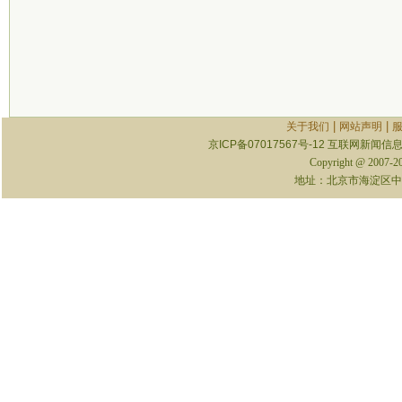
|
|
关于我们
网站声明
京ICP备07017567号-12
互联网新闻信息服
Copyright @ 2007-
地址：北京市海淀区中关村