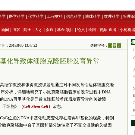
科学
|
医学科学
|
化学科学
|
工程材料
|
信息科学
|
地球科学
|
数理科学
|
管理综
|
新闻
|
博客
|
院士
|
人才
|
会议
|
基金·项目
|
论文
|
绘图
|
视频·直播
|
小柯机
相
8/8/30 13:47:22
选择字号：
小
中
大
1
2
甲基化导致体细胞克隆胚胎发育异常
3
4
高绍荣教授和张勇教授课题组通过对不同发育命运体细胞克隆
5
测序分析，详细地研究了小鼠克隆胚胎着床前发育过程中DNA
6
的DNA再甲基化是导致克隆胚胎着床后发育异常的关键障
7
—干细胞》
（
Cell Stem Cell
）
杂志。
8
CpG位点的DNA甲基化动态变化存在着再甲基化的现象，特别
导致克隆胚胎中合子基因和部分逆转座子不完全激活的关键因