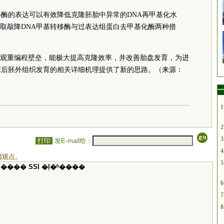
移酶的表达可以有效降低克隆胚胎中异常的DNA再甲基化水
取敲降DNA甲基转移酶与过表达组蛋白去甲基化酶两种措
观重编程壁垒，能极大提高克隆效率，并改善胎盘发育，为进
床后胚外组织发育的相关详细机理提供了新的思路。（来源：
一
1
2
3
打印
发E-mail给：
4
网观点。
5
���� SSI �ļ�ʱ����
6
7
8