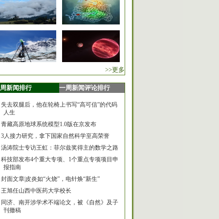
>>更多
周新闻排行
一周新闻评论排行
失去双腿后，他在轮椅上书写“高可信”的代码
人生
青藏高原地球系统模型1.0版在京发布
3人接力研究，拿下国家自然科学至高荣誉
汤涛院士专访王虹：菲尔兹奖得主的数学之路
科技部发布4个重大专项、1个重点专项项目申
报指南
封面文章|皮炎如“火烧”，电针焕“新生”
王旭任山西中医药大学校长
同济、南开涉学术不端论文，被《自然》及子
刊撤稿