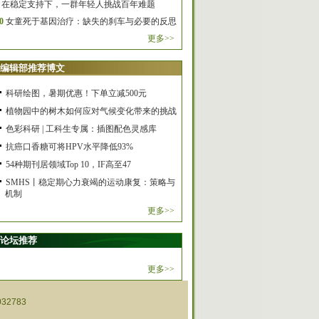
在稳定支持下，一群年轻人挑战百年难题
0
女童死于基因治疗：缺失的刹车与必要的反思
更多>>
编辑部推荐博文
科研绘图，暑期优惠！下单立减500元
植物园中的树木如何应对气候变化带来的挑战
色彩科研 | 工科生专属：插图配色灵感库
抗癌口香糖可将HPV水平降低93%
54种期刊居领域Top 10，IF高至47
SMHS丨稳定期心力衰竭的运动康复：策略与
机制
更多>>
论坛推荐
更多>>
32783