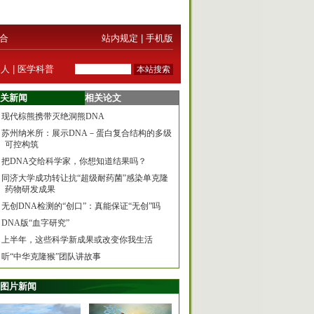
合
站内规定
|
手机版
器人
|
医学科普
关新闻
相关论文
现代棕熊携带灭绝洞熊DNA
苏州纳米所：展示DNA－蛋白复合结构的多级
可控构筑
把DNA交给科学家，你想知道结果吗？
同济大学成功转让抗“超级耐药菌”感染单克隆
药物研发成果
无创DNA检测的“创口”：真能保证“无创”吗
DNA版“血字研究”
上半年，这些科学新成果或改变你我生活
听“中华克隆猴”团队讲故事
图片新闻