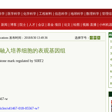
科学
|
医学科学
|
化学科学
|
工程材料
|
信息科学
|
地球科学
|
数理科学
|
管理综
|
新闻
|
博客
|
院士
|
人才
|
会议
|
基金·项目
|
论文
|
绘图
|
视频·直播
|
小柯机
相
cations 发布时间：2018/8/30 13:49:36
选择字号：
小
中
大
1
2
融入培养细胞的表观基因组
3
4
one mark regulated by SIRT2
5
6
7
8
67-w
ticles/s41467-018-05567-w?