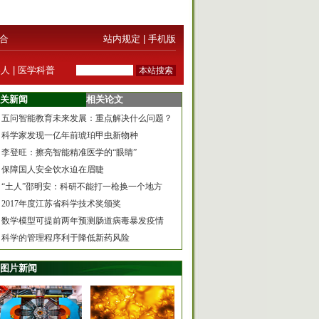
合
站内规定
|
手机版
器人
|
医学科普
关新闻
相关论文
五问智能教育未来发展：重点解决什么问题？
科学家发现一亿年前琥珀甲虫新物种
李登旺：擦亮智能精准医学的“眼睛”
保障国人安全饮水迫在眉睫
“土人”邵明安：科研不能打一枪换一个地方
2017年度江苏省科学技术奖颁奖
数学模型可提前两年预测肠道病毒暴发疫情
科学的管理程序利于降低新药风险
图片新闻