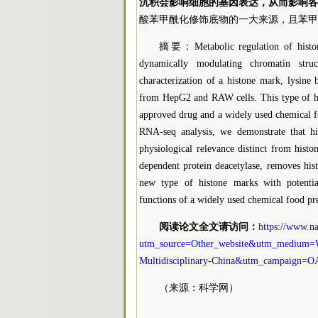
沉积会影响细胞的基因表达，从而影响各
酸苯甲酰化修饰底物的一大来源，且苯甲
摘要：Metabolic regulation of histone 
dynamically modulating chromatin stru
characterization of a histone mark, lysine 
from HepG2 and RAW cells. This type of h
approved drug and a widely used chemical f
RNA-seq analysis, we demonstrate that h
physiological relevance distinct from hist
dependent protein deacetylase, removes hist
new type of histone marks with potential
functions of a widely used chemical food pre
阅读论文全文请访问：
https://www.n
utm_source=Other_website&utm_medium=W
Multidisciplinary-China&utm_campaign=
（来源：科学网）