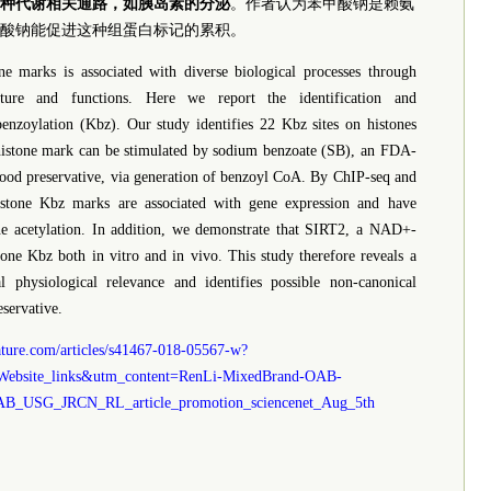
种代谢相关通路，如胰岛素的分泌
。作者认为苯甲酸钠是赖氨
酸钠能促进这种组蛋白标记的累积。
marks is associated with diverse biological processes through
cture and functions. Here we report the identification and
benzoylation (Kbz). Our study identifies 22 Kbz sites on histones
istone mark can be stimulated by sodium benzoate (SB), an FDA-
ood preservative, via generation of benzoyl CoA. By ChIP-seq and
istone Kbz marks are associated with gene expression and have
one acetylation. In addition, we demonstrate that SIRT2, a NAD+-
one Kbz both in vitro and in vivo. This study therefore reveals a
 physiological relevance and identifies possible non-canonical
servative.
ature.com/articles/s41467-018-05567-w?
ebsite_links&utm_content=RenLi-MixedBrand-OAB-
OAB_USG_JRCN_RL_article_promotion_sciencenet_Aug_5th