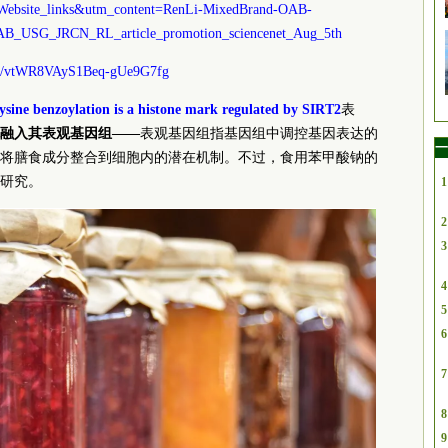
ebsite_links&utm_content=RenLi-MixedBrand-OAB-
OAB_USG_JRCN_RL_article_promotion_sciencenet_Aug_5th
m/s/vtWR8VAyS1Beq-gUe9G7fg
ysine benzoylation is a histone mark regulated by SIRT2
表
融入其表观基因组——
表观基因组指基因组中调控基因表达的
一
将膳食成分整合到细胞内的潜在机制。不过，食用苯甲酸钠的
研究。
1
2
3
4
5
6
7
8
9