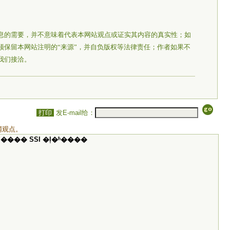
息的需要，并不意味着代表本网站观点或证实其内容的真实性；如
须保留本网站注明的“来源”，并自负版权等法律责任；作者如果不
我们接洽。
打印
发E-mail给：
网观点。
���� SSI �ļ�ʱ����