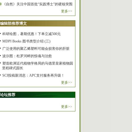
0
《自然》关注中国首批“实践博士”的硬核突围
更多>>
编辑部推荐博文
科研绘图，暑期优惠！下单立减500元
MDPI Books 图书类型介绍 (三)
广泛使用的聚乙烯塑料可能会损害你的肝脏
波尔图：杜罗河畔的惊魂与治愈
塑造欧洲近代植物学格局的马德里皇家植物园
里程碑式园长
SCI投稿新消息：APC支付服务再升级！
更多>>
论坛推荐
更多>>