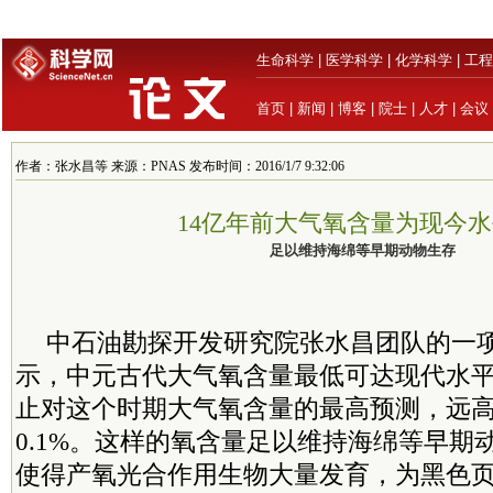
生命科学
|
医学科学
|
化学科学
|
工程
首页
|
新闻
|
博客
|
院士
|
人才
|
会议
作者：张水昌等 来源：PNAS 发布时间：2016/1/7 9:32:06
14亿年前大气氧含量为现今水
足以维持海绵等早期动物生存
中石油勘探开发研究院张水昌团队的一
示，中元古代大气氧含量最低可达现代水平
止对这个时期大气氧含量的最高预测，远
0.1%。这样的氧含量足以维持海绵等早期
使得产氧光合作用生物大量发育，为黑色