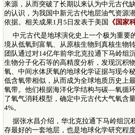
来源，从而突破了长期以来认为中元古代
的认识，为我国中新元古代地层油气资源
依据。相关成果1月5日发表于美国
《国家
中元古代是地球演化史上一个极为重要
境从低氧到富氧、从原核生物到真核生物
团队通过对14亿年前华北克拉通下马岭组
生物分子化石等的高精度分析，发现沉积
氧、中间水体厌氧的地球化学证据与现今
低含氧带相似，从而成为全球地质历史上
氧带。他们根据海洋化学结构与碳—氧循
了氧气消耗模型，确定中元古代大气氧含
4%。
据张水昌介绍，华北克拉通下马岭组沉
存最好的一套地层，也是地球化学研究程