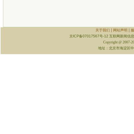
|
|
关于我们
网站声明
京ICP备07017567号-12
互联网新闻信息服
Copyright @ 2007-
地址：北京市海淀区中关村