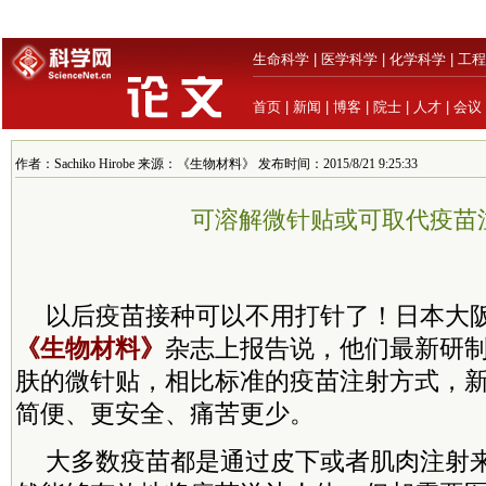
生命科学
|
医学科学
|
化学科学
|
工程
首页
|
新闻
|
博客
|
院士
|
人才
|
会议
作者：Sachiko Hirobe 来源：《生物材料》 发布时间：2015/8/21 9:25:33
可溶解微针贴或可取代疫苗
以后疫苗接种可以不用打针了！日本大
《生物材料》
杂志上报告说，他们最新研
肤的微针贴，相比标准的疫苗注射方式，
简便、更安全、痛苦更少。
大多数疫苗都是通过皮下或者肌肉注射