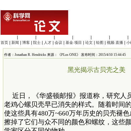
生命科学
|
医学科学
|
化学科学
|
工程材料
|
信息科学
|
地球科学
|
数理科学
|
首页
|
新闻
|
博客
|
院士
|
人才
|
会议
|
基金·项目
|
论文
|
绘图
|
视频·直播
|
小
作者：Jonathan R. Hendricks 来源：《PLos ONE》 发布时间：2015/4/10 15:44:45
黑光揭示古贝壳之美
近日，《华盛顿邮报》报道称，研究人
老鸡心螺贝壳早已消失的样式。随着时间
使这些具有480万~660万年历史的贝壳褪
擦掉了它们与众不同的颜色和螺纹，这些
学家区分不同的物种。