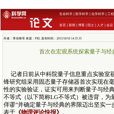
生命科学
|
医学科学
|
化学科学
|
工程
首页
|
新闻
|
博客
|
院士
|
人才
|
会议
作者：李传锋等 来源：PRL 发布时间：2015/10/16 14:35:35
首次在宏观系统探索量子与经
记者日前从中科院量子信息重点实验室
锋研究组采用固态量子存储器首次实现在
性的实验验证，证实可用来判断量子与经典界限的L
不等式（以下简称LG不等式）被违背，为
佯谬”并确定量子与经典的界限迈出坚实一
表于
《物理评论快报》
。