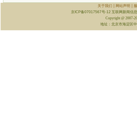
|
|
关于我们
网站声明
京ICP备07017567号-12
互联网新闻信息服
Copyright @ 2007-
地址：北京市海淀区中关村