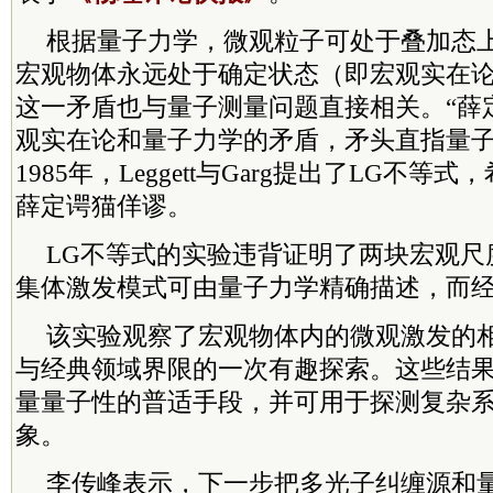
根据量子力学，微观粒子可处于叠加态
宏观物体永远处于确定状态（即宏观实在
这一矛盾也与量子测量问题直接相关。“薛
观实在论和量子力学的矛盾，矛头直指量
1985年，Leggett与Garg提出了LG不
薛定谔猫佯谬。
LG不等式的实验违背证明了两块宏观尺
集体激发模式可由量子力学精确描述，而
该实验观察了宏观物体内的微观激发的
与经典领域界限的一次有趣探索。这些结
量量子性的普适手段，并可用于探测复杂
象。
李传峰表示，下一步把多光子纠缠源和