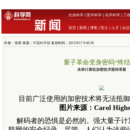
生命科学
|
医学科学
|
化学科学
|
工
首页
|
新闻
|
博客
|
院士
|
人才
|
会议
作者：张章 来源：
中国科学报
发布时间：2015/9/17 9:49:39
量子革命变身密码“终结
未来计算机加密技术亟待革新
目前广泛使用的加密技术将无法抵御
图片来源：Carol Highs
解码者的恐惧是必然的。强大量子计
联网的安全纪录。尽管，人们认为这些设