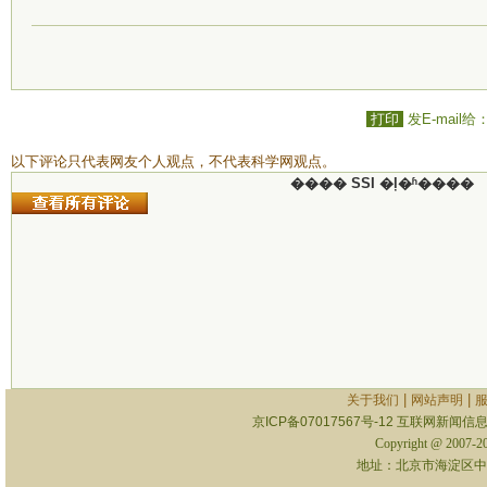
打印
发E-mail给
以下评论只代表网友个人观点，不代表科学网观点。
���� SSI �ļ�ʱ����
|
|
关于我们
网站声明
京ICP备07017567号-12
互联网新闻信息服
Copyright @ 2007-
地址：北京市海淀区中关村