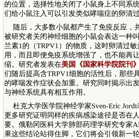
的位置，选择性地关闭了小鼠身上不同系
们给小鼠注入可以引发类似哮喘症的卵清
随后，大多数小鼠都产生了免疫反应，
被研究者关闭神经细胞的小鼠会表达一种
兰素1的（TRPV1）的物质，这时卵清过
用，而且即便免疫系统增强了，也不能再
缩。研究者发表在
美国《国家科学院院刊
们随后提高含TRPV1细胞的活性后，那些
的哮喘发作症状会加重。研究同时揭示出
与神经系统具有相互作用。
杜克大学医学院神经学家Sven-Eric Jo
更多研究证明同样的疾病感染途径是否在
要。俄勒冈医科大学肺部药理学研究专家Alliso
果这些结论站得住脚，它们将会引领新一