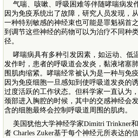
气喘、咳嗽、呼吸困难等伴随哮喘病发
因为免疫系统出了故障，研究人员发现，
一种特别敏感的神经束也可能是罪魁祸首
到调节这些神经的药物可以为治疗不同种
径。
哮喘病具有多种引发因素，如运动、低
发作时，患者的呼吸道会发炎，黏液堵塞
围肌肉缩紧。哮喘经常被认为是一种与免
因为免疫细胞一旦感知到使呼吸道发炎的
过度活跃的工作状态。但科学家一直认为
颈部进入胸腔的时候，其中的交感神经会
含的细胞最终会控制呼吸道周围的肌肉。
美国犹他大学神经学家Dimitri Trinkn
者 Charles Zuker基于每个神经元所表