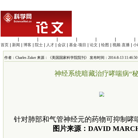
生命科学
|
医学科学
|
化学科学
|
工程材料
|
信息科学
|
地球科学
|
数理科学
|
首页
|
新闻
|
博客
|
院士
|
人才
|
会议
|
基金·项目
|
论文
|
绘图
|
视频·直播
|
小
作者：Charles Zuker 来源：《美国国家科学院院刊》 发布时间：2014-8-13 11:46:50
神经系统暗藏治疗哮喘病“秘
针对肺部和气管神经元的药物可抑制哮
图片来源：DAVID MARC