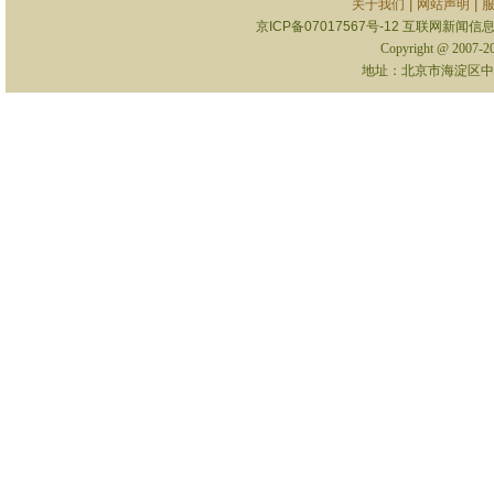
|
|
关于我们
网站声明
京ICP备07017567号-12
互联网新闻信息服
Copyright @ 2007-
地址：北京市海淀区中关村