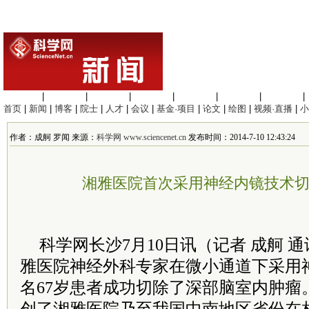
生命科学
|
医学科学
|
化学科学
|
工程材料
|
信息科学
|
地球科学
|
数理科学
|
首页
|
新闻
|
博客
|
院士
|
人才
|
会议
|
基金·项目
|
论文
|
绘图
|
视频·直播
|
小
作者：成舸 罗闻 来源：
科学网 www.sciencenet.cn
发布时间：2014-7-10 12:43:24
湘雅医院首次采用神经内镜技术
科学网长沙7月10日讯（记者 成舸 
雅医院神经外科专家在微小通道下采用
名67岁患者成功切除了深部脑室内肿瘤