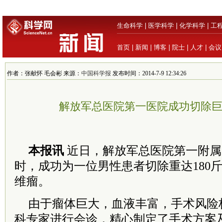
生命科学
|
医学科学
|
化学科学
|
工
首页
|
新闻
|
博客
|
院士
|
人才
|
会议
作者：张献怀 毛会彬 来源：
中国科学报
发布时间：2014-7-9 12:34:26
解放军总医院第一医院成功切除
本报讯
近日，解放军总医院第一附属
时，成功为一位男性患者切除重达180
维瘤。
由于瘤体巨大，血液丰富，手术风险
科专家进行会诊，精心制定了手术方案