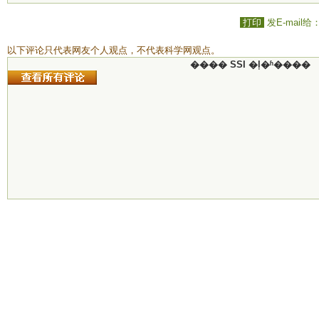
打印
发E-mail给
以下评论只代表网友个人观点，不代表科学网观点。
���� SSI �ļ�ʱ����