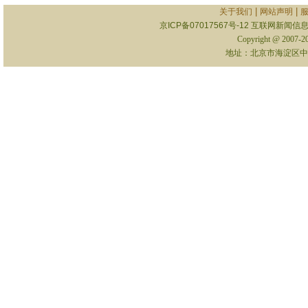
|
|
关于我们
网站声明
京ICP备07017567号-12
互联网新闻信息服
Copyright @ 2007-
地址：北京市海淀区中关村