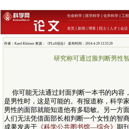
生命科学
|
医学科学
|
化学科学
|
工程
首页
|
新闻
|
博客
|
院士
|
人才
|
会议
作者：Karel Kleisner 来源：《PLoS综合》 发布时间：2014-4-29 13:55:29
研究称可通过脸判断男性
你可能无法通过封面判断一本书的内容
是男性时，这是可能的。有报道称，科学
男性的面部就能知道他有多聪敏。另一方
人们无法凭借面部长相判断一个女性的智
成果发表于
《科学公共图书馆—综合》
期