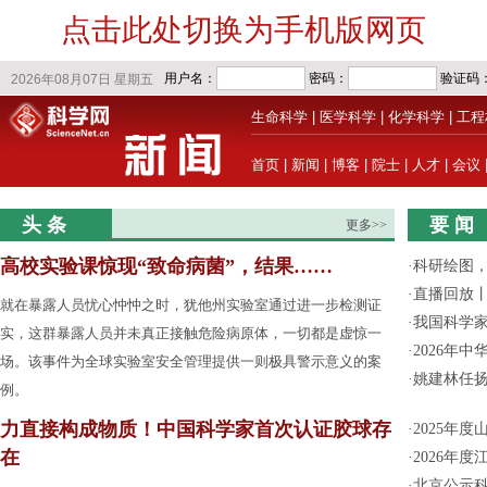
点击此处切换为手机版网页
生命科学
|
医学科学
|
化学科学
|
工程
首页
|
新闻
|
博客
|
院士
|
人才
|
会议
头 条
要 闻
更多>>
高校实验课惊现“致命病菌”，结果……
·
科研绘图，
·
直播回放
就在暴露人员忧心忡忡之时，犹他州实验室通过进一步检测证
·
我国科学家
实，这群暴露人员并未真正接触危险病原体，一切都是虚惊一
·
2026年
场。该事件为全球实验室安全管理提供一则极具警示意义的案
·
姚建林任
例。
力直接构成物质！中国科学家首次认证胶球存
·
2025年
在
·
2026年
·
北京公示