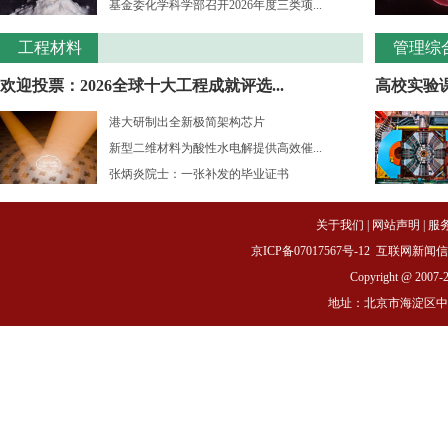
基金委化学科学部召开2026年度三类项...
工程材料
管理综
欢迎投票：2026全球十大工程成就评选...
高校实验课
港大研制出全新极简架构芯片
新型二维材料为酸性水电解提供高效催...
张炳炎院士：一张补发的毕业证书
关于我们
|
网站声明
|
服
京ICP备07017567号-12
互联网新闻信息服务
Copyright @ 2007-
地址：北京市海淀区中关村