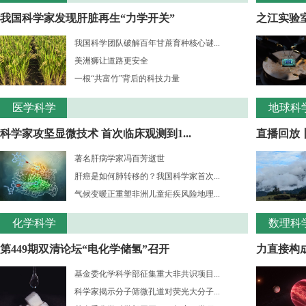
我国科学家发现肝脏再生“力学开关”
之江实验室
我国科学团队破解百年甘蔗育种核心谜...
美洲狮让道路更安全
一根“共富竹”背后的科技力量
医学科学
地球科
科学家攻坚显微技术 首次临床观测到1...
直播回放
著名肝病学家冯百芳逝世
肝癌是如何肺转移的？我国科学家首次...
气候变暖正重塑非洲儿童疟疾风险地理...
化学科学
数理科
第449期双清论坛“电化学储氢”召开
力直接构成
基金委化学科学部征集重大非共识项目...
科学家揭示分子筛微孔道对荧光大分子...