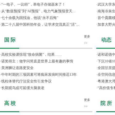
·
“一电子、一比特”，单电子存储器来了！
·
武汉大学东
·
从“数值预报”到“AI预报”，电力气象预报变天...
·
南海冷泉
·
七十余载为国找油，他说“永不后悔”
·
首个粪菌
·
第二十八届中国科协年会，让学术交流真正“活”...
·
加拿大野
更多
国 际
动态
>>
·
高校实验课惊现“致命病菌”，结果……
·
诺和诺德
·
诺奖得主：做学问简直是世界上最有趣的事情
·
下沉10省
·
美洲狮让道路更安全
·
全国甘蔗
·
中年时期的三项因素可将痴呆发病时间推迟13年
·
全空间信
·
线粒体替代疗法安全性引发争议
·
粤港澳大
·
长期观鸟或可延缓大脑衰老
·
“高价值专
更多
高 校
院 所
>>