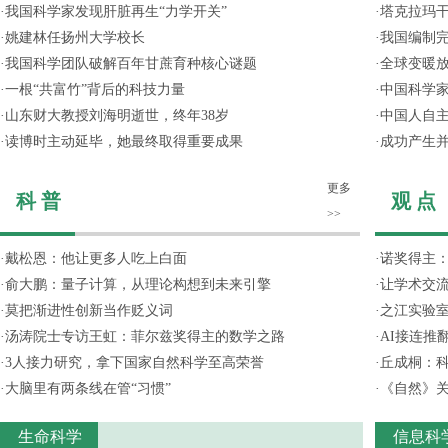
·
我国科学家发现肝脏再生“力学开关”
·
塔克拉玛
·
姚建林任扬州大学校长
·
我国编制完
·
我国科学团队破解百年甘蔗育种核心谜题
·
全球变暖放
·
一根“共富竹”背后的科技力量
·
中国科学
·
山东财大教授刘海明逝世，终年38岁
·
中国人自主
·
读博时主动延毕，她最终取得重要成果
·
成功产生并
更多
科 普
观 点
>>
·
戴松恩：他让更多人吃上白面
·
诺奖得主
·
俞大鹏：量子计算，从理论构想到未来引擎
·
让学术交流
·
莫把渐进性创新当作贬义词
·
之江实验
·
汤涛院士专访王虹：菲尔兹奖得主的数学之路
·
AI接连推
·
3人接力研究，拿下国家自然科学至高荣誉
·
丘成桐：
·
大脑里有两条线在管“习惯”
·
《自然》关
生命科学
信息科