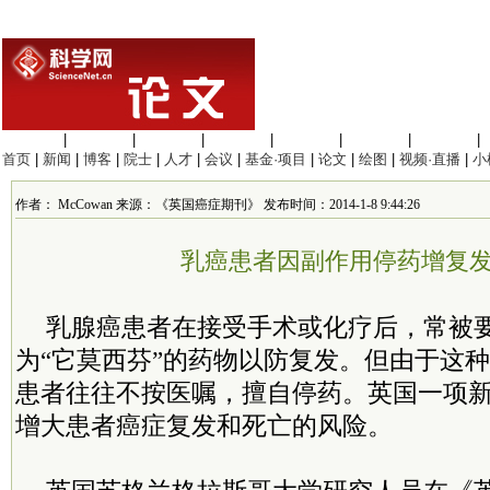
生命科学
|
医学科学
|
化学科学
|
工程材料
|
信息科学
|
地球科学
|
数理科学
|
首页
|
新闻
|
博客
|
院士
|
人才
|
会议
|
基金·项目
|
论文
|
绘图
|
视频·直播
|
小
作者： McCowan 来源：《英国癌症期刊》 发布时间：2014-1-8 9:44:26
乳癌患者因副作用停药增复
乳腺癌患者在接受手术或化疗后，常被
为“它莫西芬”的药物以防复发。但由于这
患者往往不按医嘱，擅自停药。英国一项
增大患者癌症复发和死亡的风险。