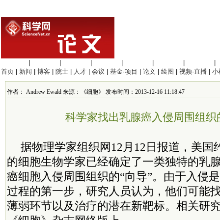
生命科学
|
医学科学
|
化学科学
|
工程材料
|
信息科学
|
地球科学
|
数理科学
|
首页
|
新闻
|
博客
|
院士
|
人才
|
会议
|
基金·项目
|
论文
|
绘图
|
视频·直播
|
小
作者： Andrew Ewald 来源：《细胞》 发布时间：2013-12-16 11:18:47
科学家找出乳腺癌入侵周围组织的
据物理学家组织网12月12日报道，美国
的细胞生物学家已经确定了一类独特的乳
癌细胞入侵周围组织的“向导”。由于入侵
过程的第一步，研究人员认为，他们可能找
薄弱环节以及治疗的潜在新靶标。相关研究