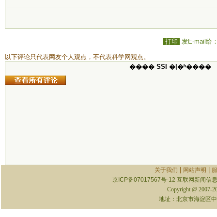
打印
发E-mail给
以下评论只代表网友个人观点，不代表科学网观点。
���� SSI �ļ�ʱ����
|
|
关于我们
网站声明
京ICP备07017567号-12
互联网新闻信息服
Copyright @ 2007-
地址：北京市海淀区中关村