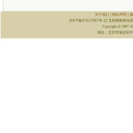
|
|
关于我们
网站声明
京ICP备07017567号-12
互联网新闻信息服
Copyright @ 2007-
地址：北京市海淀区中关村