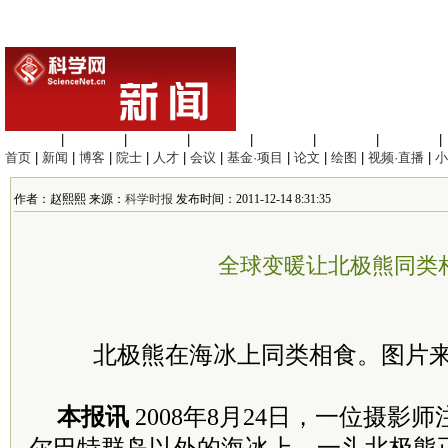
生命科学
|
医学科学
|
化学科学
|
工程材料
|
信息科学
|
地球科学
|
数理科学
|
首页
|
新闻
|
博客
|
院士
|
人才
|
会议
|
基金·项目
|
论文
|
绘图
|
视频·直播
|
小
作者：赵熙熙 来源：
科学时报
发布时间：2011-12-14 8:31:35
全球变暖让北极熊同类
北极熊在海冰上同类相食。图片来源：Je
本报讯
2008年8月24日，一位摄影