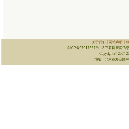
|
|
关于我们
网站声明
京ICP备07017567号-12
互联网新闻信息服
Copyright @ 2007-
地址：北京市海淀区中关村