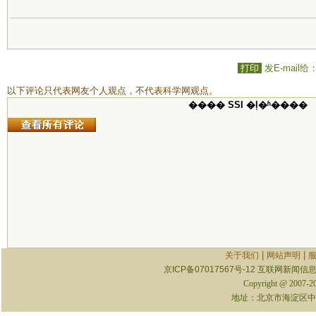
打印
发E-mail给
以下评论只代表网友个人观点，不代表科学网观点。
���� SSI �ļ�ʱ����
|
|
关于我们
网站声明
京ICP备07017567号-12
互联网新闻信息服
Copyright @ 2007-
地址：北京市海淀区中关村