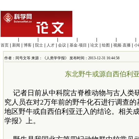
生命科学
|
医学科学
|
化学科学
|
工程材料
|
信息科学
|
地球科学
|
数理科学
|
首页
|
新闻
|
博客
|
院士
|
人才
|
会议
|
基金·项目
|
论文
|
绘图
|
视频·直播
|
小
作者：同号文等 来源：《人类学学报》 发布时间：2013-12-31 16:44:58
东北野牛或源自西伯利
记者日前从中科院古脊椎动物与古人类
究人员在对2万年前的野牛化石进行调查的
地区野牛或自西伯利亚迁入的结论。相关
学报》上。