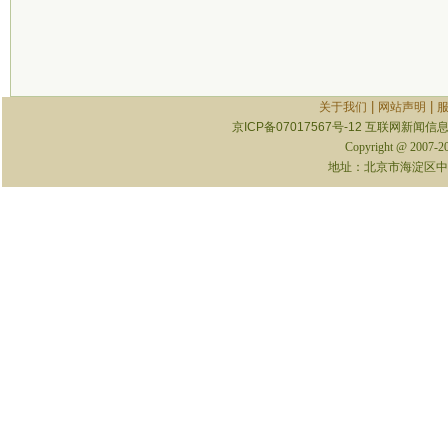
|
|
关于我们
网站声明
京ICP备07017567号-12
互联网新闻信息服
Copyright @ 2007-
地址：北京市海淀区中关村