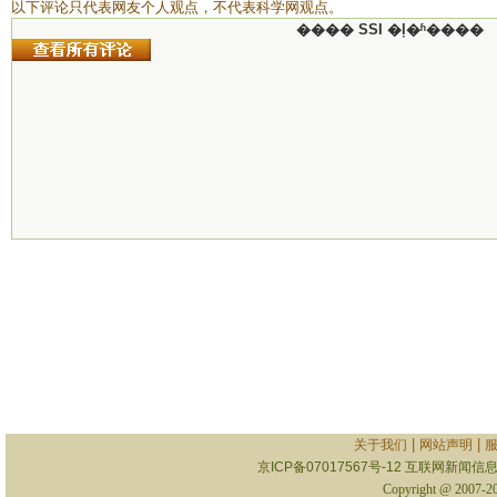
以下评论只代表网友个人观点，不代表科学网观点。
���� SSI �ļ�ʱ����
|
|
关于我们
网站声明
京ICP备07017567号-12
互联网新闻信息服
Copyright @ 2007-