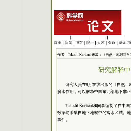
生命科学
|
医学科学
|
化学科学
|
工程材料
|
首页
|
新闻
|
博客
|
院士
|
人才
|
会议
|
基金·
作者：Takeshi Kuritani 来源：《自然—地球科学》 
研究解释中
研究人员在9月在线出版的《自然—
脱水作用，可以解释中国东北部地下非正
Takeshi Kuritani和同事
数据均采集自地下地幔中的富水区域。地
事件。