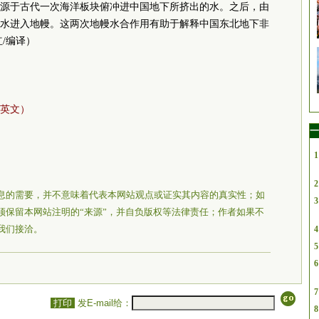
源于古代一次海洋板块俯冲进中国地下所挤出的水。之后，由
水进入地幔。这两次地幔水合作用有助于解释中国东北地下非
/编译）
英文）
一
1
2
息的需要，并不意味着代表本网站观点或证实其内容的真实性；如
3
须保留本网站注明的“来源”，并自负版权等法律责任；作者如果不
我们接洽。
4
5
6
7
打印
发E-mail给：
8