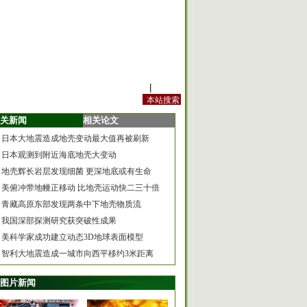
站内规定
|
手机版
关新闻
相关论文
日本大地震造成地壳变动最大值再被刷新
日本观测到附近海底地壳大变动
地壳辉长岩层发现细菌 更深地底或有生命
美俯冲带地幔正移动 比地壳运动快二三十倍
青藏高原东部发现两条中下地壳物质流
我国深部探测研究获突破性成果
美科学家成功建立动态3D地球表面模型
智利大地震造成一城市向西平移约3米距离
图片新闻