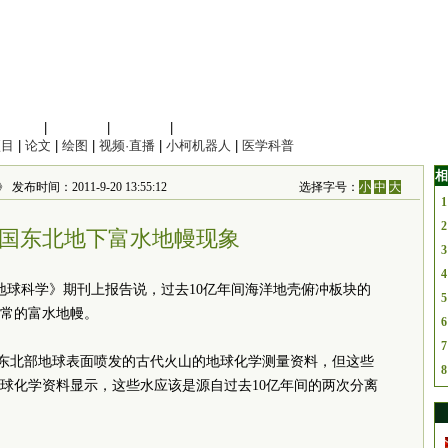
信息科学
|
地球科学
|
数理科学
|
管理综合
项目
|
论文
|
绘图
|
视频·直播
|
小柯机器人
|
医学科普
相
发布时间：2011-9-20 13:55:12
选择字号：
小
中
大
1
2
国东北地下富水地幔现象
3
4
地球科学》期刊上报告说，过去10亿年间海洋地壳俯冲板块的
5
常的富水地幔。
6
7
编制了在中国东北部地球表面喷发的古代火山的地球化学测量资料，但这些
8
球化学资料显示，这些水应该是源自过去10亿年间的两次分离