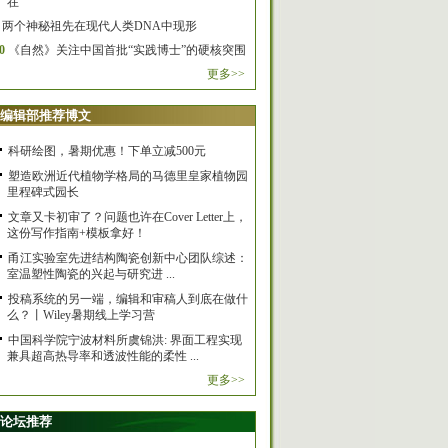
在
两个神秘祖先在现代人类DNA中现形
0
《自然》关注中国首批“实践博士”的硬核突围
更多>>
编辑部推荐博文
科研绘图，暑期优惠！下单立减500元
塑造欧洲近代植物学格局的马德里皇家植物园
里程碑式园长
文章又卡初审了？问题也许在Cover Letter上，
这份写作指南+模板拿好！
甬江实验室先进结构陶瓷创新中心团队综述：
室温塑性陶瓷的兴起与研究进 ...
投稿系统的另一端，编辑和审稿人到底在做什
么？丨Wiley暑期线上学习营
中国科学院宁波材料所虞锦洪: 界面工程实现
兼具超高热导率和透波性能的柔性 ...
更多>>
论坛推荐