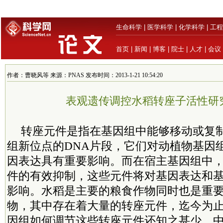
生命科学
|
医学科学
|
化学科学
|
工程
首页
|
新闻
|
博客
|
院士
|
人才
|
会议
作者：曹晓风等 来源：PNAS 发布时间：2013-1-21 10:54:20
表观遗传调控水稻转座子活性研
转座元件是指在基因组中能够移动或复
组新位点的DNA片段，它们对动植物基因
因表达具有重要影响。而在宿主基因组中
件的有效抑制，这些元件将对基因表达和
影响。水稻是主要的粮食作物同时也是重
物，其中存在着大量的转座元件，迄今为
因组如何调节这些转座元件还知之甚少。