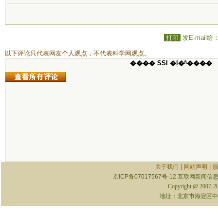
打印
发E-mail给
以下评论只代表网友个人观点，不代表科学网观点。
���� SSI �ļ�ʱ����
|
|
关于我们
网站声明
京ICP备07017567号-12
互联网新闻信息服
Copyright @ 2007-
地址：北京市海淀区中关村