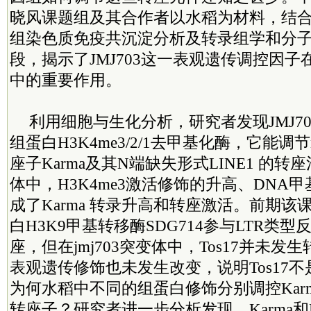
晓风课题组及其合作者以水稻为材料，结
组染色质免疫共沉淀分析及转录组学和分
段，揭示了JMJ703这一表观遗传调控因
中的重要作用。
利用细胞与生化分析，研究者发现JMJ7
组蛋白H3K4me3/2/1去甲基化酶，它能调节
座子Karma及其N端缺失形式LINE1 的转座
体中，H3K4me3激活修饰的升高、DNA
成了Karma 转录升高和转座激活。前期
白H3K9甲基转移酶SDG714参与LTR类型反
座，但在jmj703突变体中，Tos17并未发生转
表观遗传修饰也未发生改变，说明Tos17不是
为何水稻中不同的组蛋白修饰分别调控Karma
转座子？研究者进一步分析发现，Karma和L