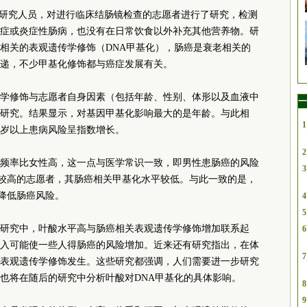
haw领导研究人员，对进行临床结肠镜检查的志愿者进行了研究，检测
症或炎症性肠病，也没有在日常饮食以外补充其他营养物。研
相关的表观遗传学修饰（DNA甲基化），肠癌是衰老相关的
递，不少甲基化修饰都与癌症发展有关。
学修饰与志愿者自身因素（包括年龄、性别、体形以及血液中
一
研究。结果显示，对基因甲基化影响最大的是年龄。与此相
1
岁以上患病风险呈指数增长。
2
频率比女性高，这一点与医学常识一致，即男性患肠癌的风险
3
较高的志愿者，其肠癌相关甲基化水平较低。与此一致的是，
降低肠癌风险。
4
5
研究中，叶酸水平高与肠癌相关表观遗传学修饰增加联系起
6
入可能使一些人得肠癌的风险增加。近来还有研究指出，在体
7
表观遗传学修饰发生。这些研究都强调，人们需要进一步研究
也将在随后的研究中分析叶酸对DNA甲基化的具体影响。
8
9