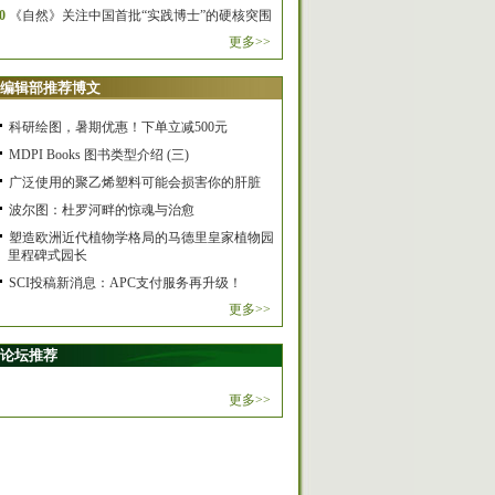
0
《自然》关注中国首批“实践博士”的硬核突围
更多>>
编辑部推荐博文
科研绘图，暑期优惠！下单立减500元
MDPI Books 图书类型介绍 (三)
广泛使用的聚乙烯塑料可能会损害你的肝脏
波尔图：杜罗河畔的惊魂与治愈
塑造欧洲近代植物学格局的马德里皇家植物园
里程碑式园长
SCI投稿新消息：APC支付服务再升级！
更多>>
论坛推荐
更多>>