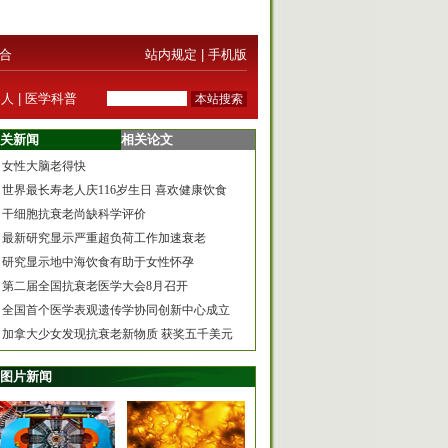
合
站内规定
|
手机版
器人
|
医学科普
关新闻
相关论文
女性大脑老得快
世界最长寿老人庆116岁生日 喜欢健康饮食
干细胞抗衰老尚缺科学评价
最新研究显示严重超负荷工作加速衰老
研究显示地中海饮食有助于女性怀孕
第二届全国抗衰老医学大会8月召开
全国首个医学表观遗传学协同创新中心成立
加拿大少女发现抗衰老新物质 获奖五千美元
图片新闻