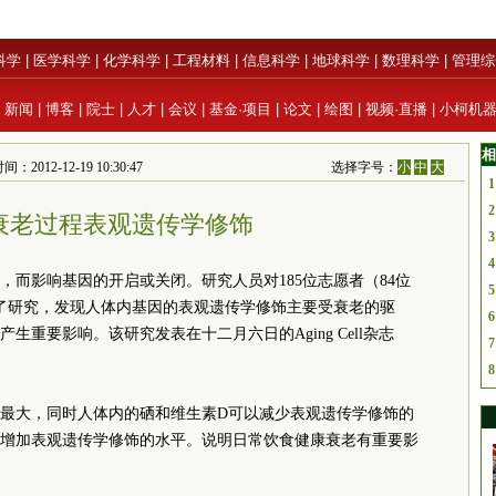
科学
|
医学科学
|
化学科学
|
工程材料
|
信息科学
|
地球科学
|
数理科学
|
管理综
|
新闻
|
博客
|
院士
|
人才
|
会议
|
基金·项目
|
论文
|
绘图
|
视频·直播
|
小柯机
相
012-12-19 10:30:47
选择字号：
小
中
大
1
2
衰老过程表观遗传学修饰
3
4
，而影响基因的开启或关闭。研究人员对185位志愿者（84位
5
行了研究，发现人体内基因的表观遗传学修饰主要受衰老的驱
6
重要影响。该研究发表在十二月六日的Aging Cell杂志
7
8
最大，同时人体内的硒和维生素D可以减少表观遗传学修饰的
增加表观遗传学修饰的水平。说明日常饮食健康衰老有重要影