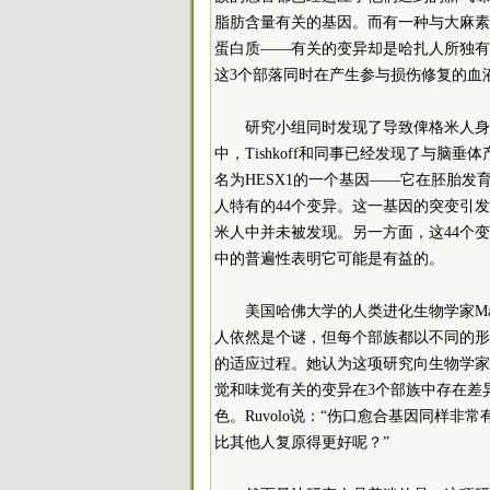
脂肪含量有关的基因。而有一种与大麻素
蛋白质——有关的变异却是哈扎人所独有的
这3个部落同时在产生参与损伤修复的血
研究小组同时发现了导致俾格米人身
中，Tishkoff和同事已经发现了与
名为HESX1的一个基因——它在胚胎
人特有的44个变异。这一基因的突变引
米人中并未被发现。另一方面，这44个
中的普遍性表明它可能是有益的。
美国哈佛大学的人类进化生物学家Mary
人依然是个谜，但每个部族都以不同的形
的适应过程。她认为这项研究向生物学家
觉和味觉有关的变异在3个部族中存在差
色。Ruvolo说：“伤口愈合基因同样
比其他人复原得更好呢？”