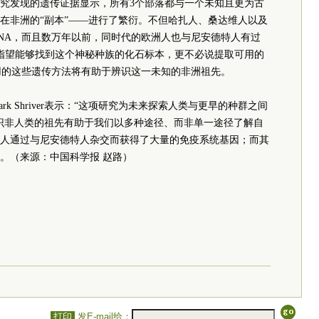
究发现的遗传证据显示，所有3个部落都与一个未知且更为古
在非洲的“副本”——进行了繁衍。不但哈扎人、桑达维人以及
NA，而且数万年以前，同时代的欧洲人也与尼安德特人有过
家并不指望能够找到这个神秘种族的化石标本，更不必说提取可用的
用的这些遗传方法将有助于辨识这一未知的非洲祖先。
k Shriver表示：“这项研究为未来探索人类与更早的种群之间
说，辨识非人类的祖先有助于我们以多种途径、而非单一途径了解自
人通过与尼安德特人杂交而获得了大量的免疫系统基因；而其
。（来源：中国科学报 赵路）
打印
发E-mail给：