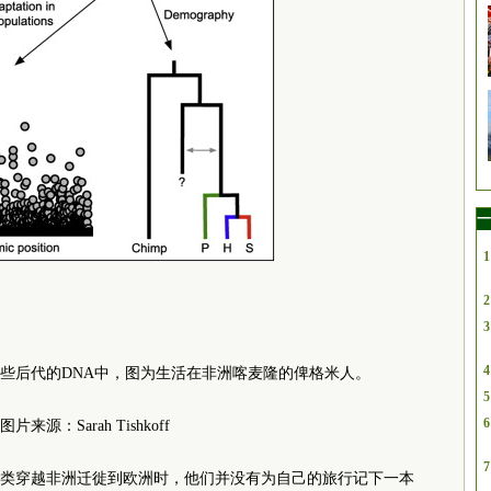
一
1
2
3
4
些后代的DNA中，图为生活在非洲喀麦隆的俾格米人。
5
6
图片来源：Sarah Tishkoff
7
类穿越非洲迁徙到欧洲时，他们并没有为自己的旅行记下一本