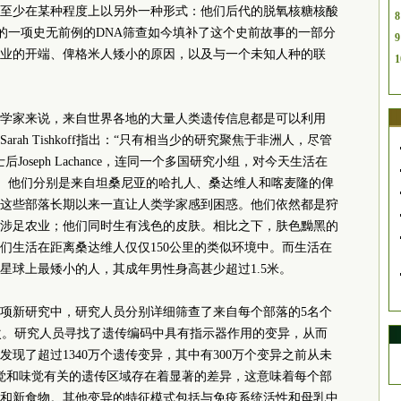
至少在某种程度上以另外一种形式：他们后代的脱氧核糖核酸
8
行的一项史无前例的DNA筛查如今填补了这个史前故事的一部分
9
业的开端、俾格米人矮小的原因，以及与一个未知人种的联
1
学家来说，来自世界各地的大量人类遗传信息都是可以利用
ah Tishkoff指出：“只有相当少的研究聚焦于非洲人，尽管
oseph Lachance，连同一个多国研究小组，对今天生活在
究。他们分别是来自坦桑尼亚的哈扎人、桑达维人和喀麦隆的俾
这些部落长期以来一直让人类学家感到困惑。他们依然都是狩
涉足农业；他们同时生有浅色的皮肤。相比之下，肤色黝黑的
们生活在距离桑达维人仅仅150公里的类似环境中。而生活在
星球上最矮小的人，其成年男性身高甚少超过1.5米。
项新研究中，研究人员分别详细筛查了来自每个部落的5名个
0次。研究人员寻找了遗传编码中具有指示器作用的变异，从而
现了超过1340万个遗传变异，其中有300万个变异之前从未
觉和味觉有关的遗传区域存在着显著的差异，这意味着每个部
和新食物。其他变异的特征模式包括与免疫系统活性和母乳中