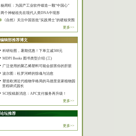
杨周旺：为国产工业软件锻造一颗“中国心”
两个神秘祖先在现代人类DNA中现形
0
《自然》关注中国首批“实践博士”的硬核突围
更多>>
编辑部推荐博文
科研绘图，暑期优惠！下单立减500元
MDPI Books 图书类型介绍 (三)
广泛使用的聚乙烯塑料可能会损害你的肝脏
波尔图：杜罗河畔的惊魂与治愈
塑造欧洲近代植物学格局的马德里皇家植物园
里程碑式园长
SCI投稿新消息：APC支付服务再升级！
更多>>
论坛推荐
更多>>