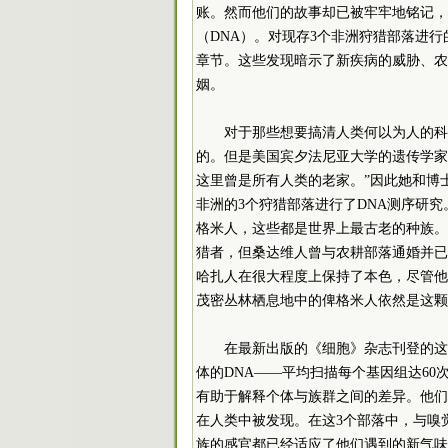
账。然而他们的故事却已被牢牢地铭记，
（DNA）。对现存3个非洲狩猎部落进
章节。这些发现暗示了新疾病的威胁、农
姻。
对于那些想要搞清人类何以为人的科
的。但是美国宾夕法尼亚大学的遗传学家Sar
这里曾是所有人类的老家。”因此她和博士后J
非洲的3个狩猎部落进行了DNA测序研
格米人，这些都是世界上最古老的种族。
猎者，但桑达维人曾与农耕部落通婚并已
哈扎人在很大程度上保持了本色，尽管他
茂密丛林栖息地中的俾格米人依然是这颗
在最新出版的《细胞》杂志刊登的这
体的DNA——平均扫描每个基因组达6
有助于解释个体与族群之间的差异。他们发
在人类中被发现。在这3个部落中，与嗅
族的感官都已经适应了他们遇到的新气味