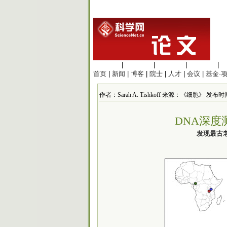
生命科学
|
医学科学
|
化学科学
|
工程材料
|
首页
|
新闻
|
博客
|
院士
|
人才
|
会议
|
基金·
作者：Sarah A. Tishkoff 来源：《细胞》 发布时间：2
DNA深
发现最古