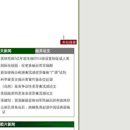
站内规定
|
手机版
关新闻
相关论文
英研究称5亿年前生物DNA错误复制促成人类
国际化校园：应更多融合而非隔阂
新加坡推出检测禽流感变异毒株“广谱”试剂
科学家首次揭示青篱竹族杂交起源
《自然》发表争议性变异禽流感论文
美国政府同意发表变异禽流感论文
张建恒：资源嫁接是推动军民融合的有效路径
云南孔骨鱼化石：肉鳍鱼类起源中国说再获验
证
图片新闻