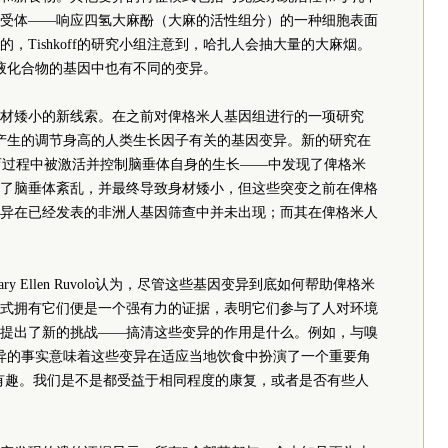
受体——响应四氢大麻酚（大麻的活性组分）的一种细胞表面
，Tishkoff的研究小组注意到，哈扎人会抽大量的大麻烟。
液化合物的基因中也有不同的变异。
材矮小的新线索。在之前对俾格米人基因组进行的一项研究
脑垂体产生的调节身高的人类生长因子有关的基因变异。新的研究在
发育过程中被激活并控制脑垂体自身的生长——中发现了俾格米
发了脑垂体紊乱，并最终导致身材矮小，但这些突变之前在俾格
变异在已经发表的非洲人基因筛查中并未出现；而其在俾格米人
 Ellen Ruvolo认为，尽管这些基因变异到底如何帮助俾格米
式拥有它们便是一个强有力的证据，表明它们参与了人对环境
提出了新的挑战——搞清这些变异的作用是什么。例如，与嗅
异的事实意味着这些变异在适应当地饮食中扮演了一个重要角
非常有趣。我们是不是都受益于相同程度的康复，或者是否有些人