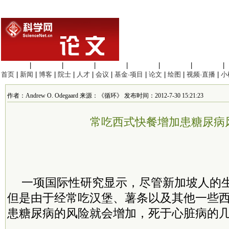
生命科学
|
医学科学
|
化学科学
|
工程材料
|
信息科学
|
地球科学
|
数理科学
|
首页
|
新闻
|
博客
|
院士
|
人才
|
会议
|
基金·项目
|
论文
|
绘图
|
视频·直播
|
小
作者：Andrew O. Odegaard 来源：《循环》 发布时间：2012-7-30 15:21:23
常吃西式快餐增加患糖尿病
一项国际性研究显示，尽管新加坡人的
但是由于经常吃汉堡、薯条以及其他一些
患糖尿病的风险就会增加，死于心脏病的