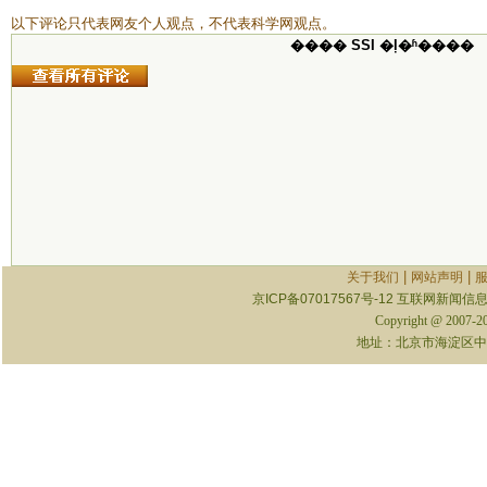
以下评论只代表网友个人观点，不代表科学网观点。
���� SSI �ļ�ʱ����
|
|
关于我们
网站声明
京ICP备07017567号-12
互联网新闻信息服
Copyright @ 2007-
地址：北京市海淀区中关村