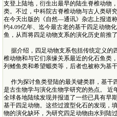
支登上陆地，衍生出最早的陆生脊椎动物
类。不过，中科院古脊椎动物与古人类研
在今天出版的《自然—通讯》杂志上报道
约4.09亿年、迄今最古老的基干四足动物
鱼，从而将四足动物支系的演化历史前推了1
据介绍，四足动物支系包括传统定义的
椎动物和与它们亲缘关系最近的化石鱼类，
列鳍鱼类和希望螈类等，后者也被称为基
作为探讨鱼类登陆的最关键类群，基干
是古生物学与演化生物学研究的热点。 近
全球各地陆续发现并报道了一些已具有早
基干四足动物。这些过渡型化石的发现，
物的演化缺环，为研究四足动物由水到陆