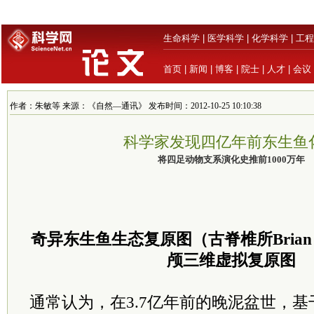
生命科学
|
医学科学
|
化学科学
|
工程
首页
|
新闻
|
博客
|
院士
|
人才
|
会议
作者：朱敏等 来源：《自然—通讯》 发布时间：2012-10-25 10:10:38
科学家发现四亿年前东生鱼
将四足动物支系演化史推前1000万年
奇异东生鱼生态复原图（古脊椎所Brian
颅三维虚拟复原图
通常认为，在3.7亿年前的晚泥盆世，