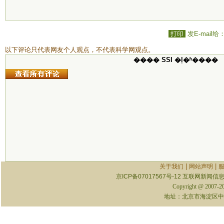
打印
发E-mail给
以下评论只代表网友个人观点，不代表科学网观点。
���� SSI �ļ�ʱ����
|
|
关于我们
网站声明
京ICP备07017567号-12
互联网新闻信息服
Copyright @ 2007-
地址：北京市海淀区中关村