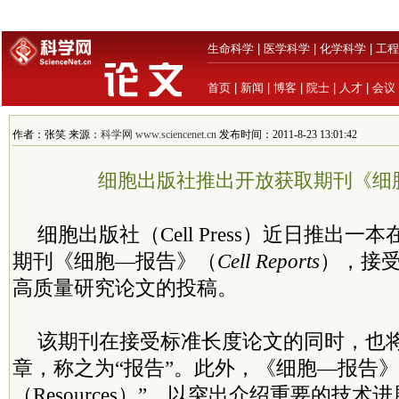
生命科学
|
医学科学
|
化学科学
|
工程
首页
|
新闻
|
博客
|
院士
|
人才
|
会议
作者：张笑 来源：
科学网 www.sciencenet.cn
发布时间：2011-8-23 13:01:42
细胞出版社推出开放获取期刊《细
细胞出版社（Cell Press）近日推出
期刊《细胞—报告》（
Cell Reports
），接
高质量研究论文的投稿。
该期刊在接受标准长度论文的同时，也
章，称之为“报告”。此外，《细胞—报告》
（Resources）”，以突出介绍重要的技