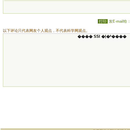
打印
发E-mail给
以下评论只代表网友个人观点，不代表科学网观点。
���� SSI �ļ�ʱ����