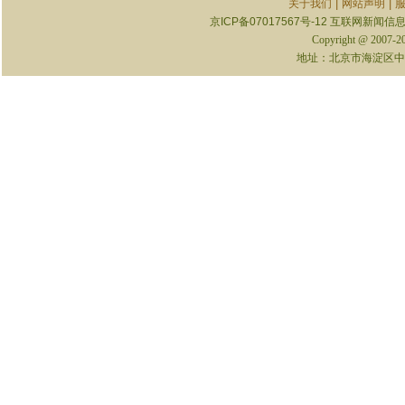
|
|
关于我们
网站声明
京ICP备07017567号-12
互联网新闻信息服
Copyright @ 2007-
地址：北京市海淀区中关村