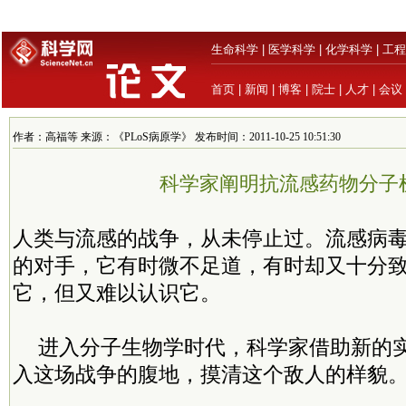
生命科学
|
医学科学
|
化学科学
|
工程
首页
|
新闻
|
博客
|
院士
|
人才
|
会议
作者：高福等 来源：《PLoS病原学》 发布时间：2011-10-25 10:51:30
科学家阐明抗流感药物分子
人类与流感的战争，从未停止过。流感病
的对手，它有时微不足道，有时却又十分
它，但又难以认识它。
进入分子生物学时代，科学家借助新的
入这场战争的腹地，摸清这个敌人的样貌