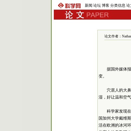
新闻
论坛
博客
分类信息
论
论文作者：Nathan
据国外媒体
变。
穴居人的大
湿，好让温和空
科学家发现
国加州大学戴维斯
活在欧洲的冰河