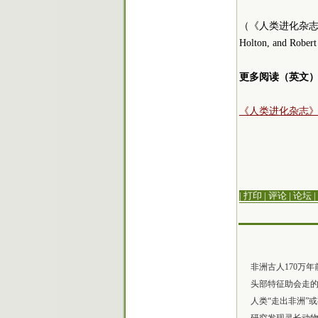
（《人类进化杂
Holton, and Rober
更多阅读（英文
《人类进化杂志
| 打印
|
评论
|
论坛
|
非洲古人170万
头部特征助会走
人类“走出非洲”