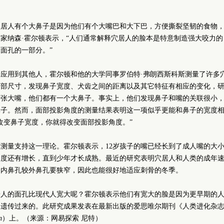
？
穴居人有个大鼻子是因为他们有个大嘴巴和大下巴，方便撕裂坚韧的食物
家纳森·霍尔顿表示，“人们通常解释穴居人的脸本是特意制造强大咬力的
面孔的一部分。”
应用到其他人，霍尔顿和他的大学同事罗伯特·弗朗西斯科斯测量了许多
面部尺寸，发现鼻子宽度、犬齿之间的距离以及其它特征有相应的变化，
一张大嘴，他们都有一个大鼻子。事实上，他们发现鼻子和嘴的关联很小
鼻子。然而，面部投影角度的测量结果表明这一项似乎更能和鼻子的宽度
改变鼻子宽度，你就得改变面部投影角度。”
测量支持这一理论。霍尔顿表示，12岁孩子的嘴已经长到了成人嘴的大
角度还有增长，直到少年才长成熟。最近的研究表明穴居人和人类的成年
的内鼻孔较外鼻孔要狭窄，因此也能很好地适应刺骨的冬季。
居人的面孔比现代人宽大呢？霍尔顿表示他们有宽大的脸是因为更早期的
里遗传过来的。此研究成果发表在最新出版的爱思唯尔期刊《人类进化杂
n
）上。（来源：网易探索 尼特）