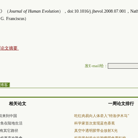
志》（
Journal of Human Evolution
），doi:10.1016/j.jhevol.2008.07.001，Nath
t G. Franciscus）
）
》论文摘要
发E-mail给：
博客
|
相关论文
一周论文排行
年前来到中国
吃红肉易向人体牵入“特洛伊木马”
的鱼在陆地生活
科学家首次发现蓝色香蕉
或有其它路径
真空中透明胶带会放射X光