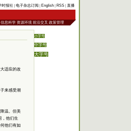
学时报社
|
电子杂志订阅
|
English
|
RSS
|
直播
信息科学
资源环境
前沿交叉
政策管理
小字号
中字号
大字号
重大适应的改
鼻子来感受潮
体降温。但美
同，他们生
为何他们有如