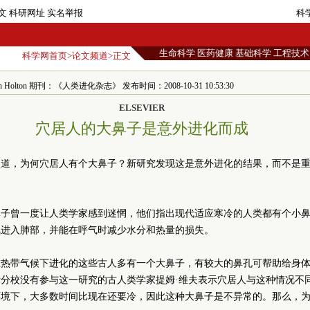
文
科研网址
实名举报
科
生命科学
医药健康
基础科学
工程技术
科学网首页
>
论文频道
>正文
 Holton 期刊：《人类进化杂志》 发布时间：2008-10-31 10:53:30
ELSEVIER
穴居人的大鼻子是意外进化而成
报道，为何穴居人有个大鼻子？新研究发现这是意外进化的结果，而不是
鼻子曾一度让人类学家感到迷惘，他们指出现代适应寒冷的人类都有个小
气进入肺部，并能在呼气时减少水分和热量的损失。
在热带气候下进化的这些古人多有一个大鼻子，有较大的鼻孔可帮助给身
分校没有参与这一研究的古人类学家提姆·维夫表示穴居人与这种情况不
环境下，大多数时间比现在还要冷，因此这种大鼻子是不异常的。那么，