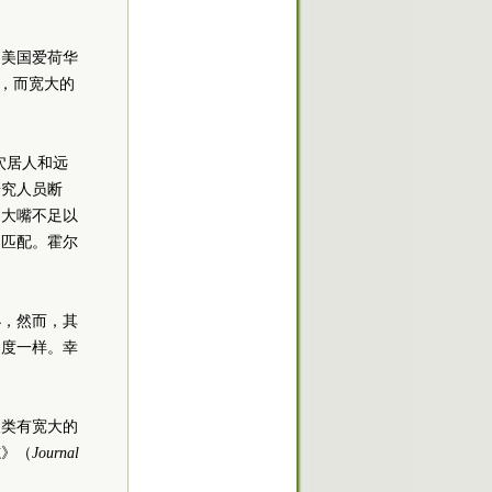
，美国爱荷华
，而宽大的
穴居人和远
研究人员断
，大嘴不足以
相匹配。霍尔
小，然而，其
速度一样。幸
人类有宽大的
志》（
Journal