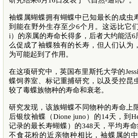
研究结果6月16日发表于《自然-通讯》。
袖蝶属蝴蝶拥有蝴蝶中已知最长的成虫
到能在野外生存至少6个月。这远比它们釉蛱蝶
i）的亲属的寿命长得多，后者大约能活
么促成了袖蝶独有的长寿，但人们认为
为可能起到了作用。
在这项研究中，英国布里斯托大学的Jessic
蝶饲养室、标记重捕研究，以及受控昆
较了毒蝶族物种的寿命和衰老。
研究发现，该族蝴蝶不同物种的寿命上限
后银纹袖蝶（Dione juno）的14天，到Helico
记录的最长寿蝴蝶）的348天，平均寿命
不食花粉的近亲物种相比，袖蝶属的