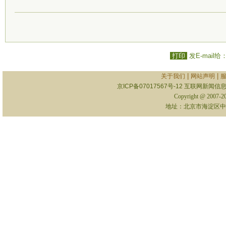
打印
发E-mail给
|
|
关于我们
网站声明
京ICP备07017567号-12
互联网新闻信息服
Copyright @ 2007-
地址：北京市海淀区中关村