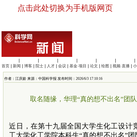
点击此处切换为手机版网页
生命科学
|
医学科学
|
化学科学
|
工程材料
|
信息科学
|
地球科学
|
数理科学
|
首页
|
新闻
|
博客
|
院士
|
人才
|
会议
|
基金·项目
|
论文
|
绘图
|
视频·直播
|
小
作者：江庆龄 来源：中国科学报 发布时间：2026/6/3 17:10:16
取名随缘，华理“真的想不出名”团
近日，在第十九届全国大学生化工设计
工大学化工学院本科生“真的想不出名”