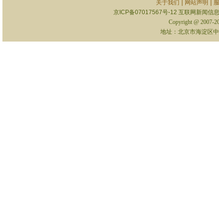
|
|
关于我们
网站声明
京ICP备07017567号-12
互联网新闻信息服
Copyright @ 2007-
地址：北京市海淀区中关村