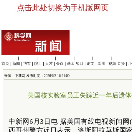
点击此处切换为手机版网页
生命科学
|
医学科学
|
化学科学
|
工程材料
|
信息科学
|
地球科学
|
数理科学
|
首页
|
新闻
|
博客
|
院士
|
人才
|
会议
|
基金·项目
|
论文
|
绘图
|
视频·直播
|
小
来源：中新网 发布时间：2026/6/3 16:21:00
美国核实验室员工失踪近一年后遗体
中新网6月3日电 据美国有线电视新闻网(
西哥州警方近日表示，洛斯阿拉莫斯国家