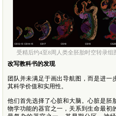
受精后约4至8周人类全胚胎时空转录组
改写教科书的发现
团队并未满足于画出导航图，而是进一
其科学价值和实用性。
他们首先选择了心脏和大脑。心脏是胚
物学功能的器官之一，关系到生命最初