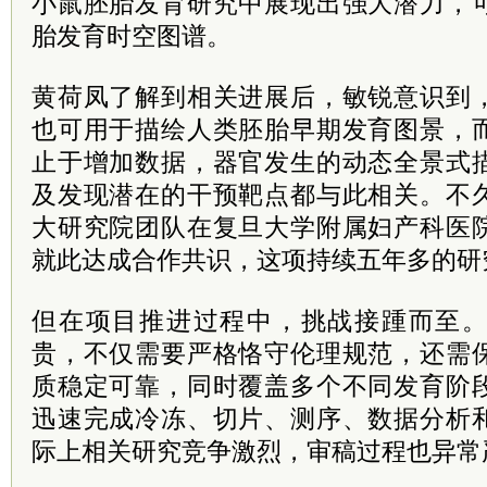
小鼠胚胎发育研究中展现出强大潜力，
胎发育时空图谱。
黄荷凤了解到相关进展后，敏锐意识到
也可用于描绘人类胚胎早期发育图景，
止于增加数据，器官发生的动态全景式
及发现潜在的干预靶点都与此相关。不
大研究院团队在复旦大学附属妇产科医
就此达成合作共识，这项持续五年多的研
但在项目推进过程中，挑战接踵而至
贵，不仅需要严格恪守伦理规范，还需
质稳定可靠，同时覆盖多个不同发育阶
迅速完成冷冻、切片、测序、数据分析
际上相关研究竞争激烈，审稿过程也异常