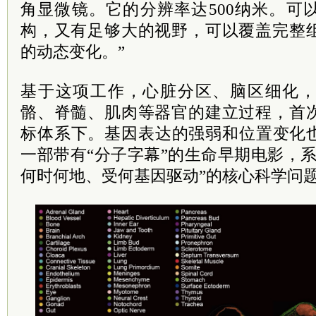
角显微镜。它的分辨率达500纳米。可
构，又有足够大的视野，可以覆盖完整
的动态变化。”
基于这项工作，心脏分区、脑区细化
骼、脊髓、肌肉等器官的建立过程，首
标体系下。基因表达的强弱和位置变化
一部带有“分子字幕”的生命早期电影，
何时何地、受何基因驱动”的核心科学问