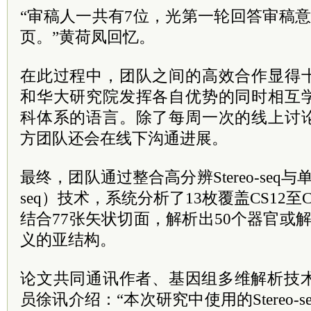
“审稿人一共有7位，光第一轮回答审稿意
页。”黄荷凤回忆。
在此过程中，团队之间的高效合作显得
和华大研究院发挥各自优势的同时相互
科体系的语言。除了每周一次的线上讨
方团队还会在线下沟通进展。
最终，团队通过整合高分辨Stereo-seq与单
seq）技术，系统分析了13枚覆盖CS12至
结合77张矢状切面，解析出50个器官或解
义的亚结构。
论文共同通讯作者、基因组
多维
解析技
员徐讯介绍：“本次研究中使用的Stereo-