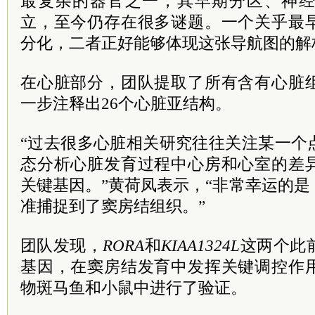
最复杂的器官之一，其早期分区、神
立，至今仍存在很多谜题。一个关乎最
分化，二者正好能够体现这张导航图的解
在心脏部分，团队提取了所有含有心脏
一步注释出26个心脏亚结构。
“过去很多心脏相关研究往往关注某一个
态分析心脏发育过程中心房和心室的差
关键基因。”黄荷凤表示，“非常幸运的
准捕捉到了窦房结组织。”
团队发现，
RORA
和
KIAA1324L
这两个此
基因，在窦房结发育中发挥关键调控作
物斑马鱼和小鼠中进行了验证。