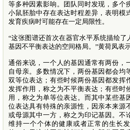
等多种因素影响。团队同时发现，多个
小鼠胚胎中存在表达时程差异，表明模
发育疾病时可能存在一定局限性。
“这张图谱还首次在器官水平系统描绘了
基因不平衡表达的空间格局。”黄荷凤表
通俗来说，一个人的基因通常有两份，
自母亲。多数情况下，两份基因都会均
双等位表达；有些时候两份基因都发挥
发挥作用，称之为不平衡表达；有些时
用，称之为单等位表达。而其中某些基
位表达具有特殊的亲源性，因亲本来源
或母源其中一方，称之为印记基因。不
维持一个个体的健康或者正常的生长