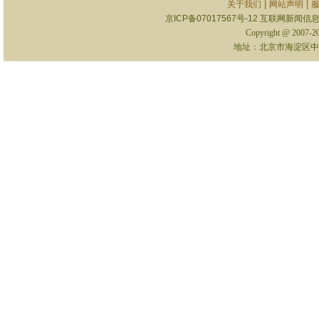
|
|
关于我们
网站声明
京ICP备07017567号-12
互联网新闻信息服
Copyright @ 2007-
地址：北京市海淀区中关村