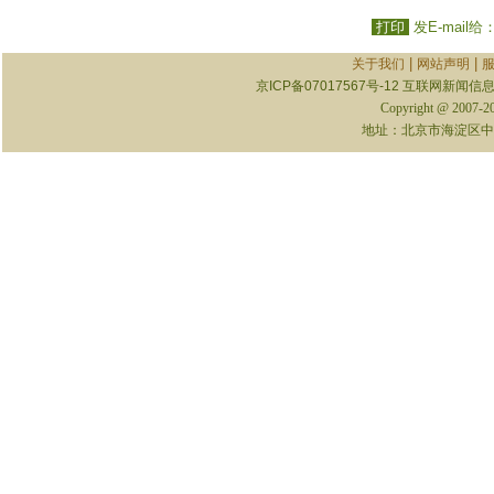
打印
发E-mail给
|
|
关于我们
网站声明
京ICP备07017567号-12
互联网新闻信息服
Copyright @ 2007-
地址：北京市海淀区中关村