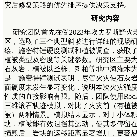
灾后修复策略的优先排序提供决策支持。
研究内容
研究团队首先在受2023年埃夫罗斯野
区，选取了三个典型斜坡进行详细的现场
绘、施密特锤硬度测试和植被调查，获取
植被类型及密度等关键参数。研究区主要为
石灰岩，植被以圣栎、刺柏等地中海灌木
是，施密特锤测试表明，尽管火灾使石灰
面硬度未发生显著变化，说明本次火灾强
性质的直接影响有限。随后，团队使用Rocky
三维滚石轨迹模拟，对比了火灾前（有植
被）两种情景。模拟结果显示，对于小体积（
块，植被能有效阻挡其运动，使其多停留
损毁后，岩块的运移距离显著增加，更容