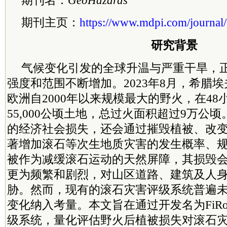
期刊名：
GeoHazards
期刊主页：
https://www.mdpi.com/journal
研究背景
气候变化引发的全球升温与严重干旱，
强度和范围不断增加。2023年8月，希腊
欧洲自2000年以来规模最大的野火，在4
55,000公顷土地，总过火面积超过9万公
的经济社会损失，还会通过摧毁植被、改
著增加滚石等次生地质灾害的发生概率、
被作为减缓滚石运动的天然屏障，其损毁
更为频繁和剧烈，对山区道路、建筑及人
胁。然而，现有的滚石灾害评级系统普遍
变化纳入考量。本文旨在通过开发名为FiRo
级系统，量化评估野火后植被损失对滚石