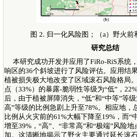
图 2. 归一化风险图；（a）野火
研究总结
本研究成功开发并应用了FiRo-RiS系
响区的36个斜坡进行了风险评估。应用结
植被损失极大地改变了区域滚石风险格局
点（33%）的暴露-脆弱性等级为“低”，22
后，由于植被屏障消失，“低”和“中等”等
高”等级的比例急剧上升至78%。相应地，
比例从火灾前的61%大幅下降至19%，而“
增至39%，“高”、“非常高”和“
极端
”风险地
加。这清晰地揭示了野火主要通过延长滚