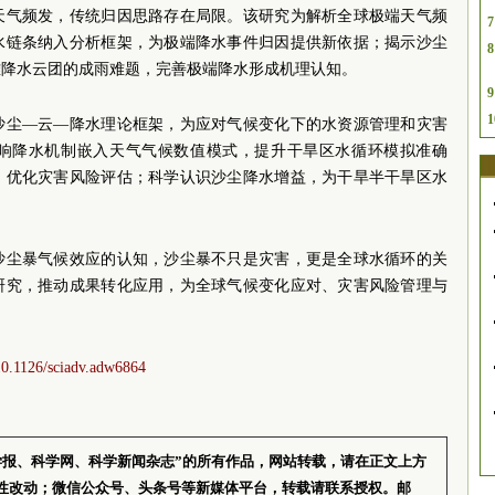
天气频发，传统归因思路存在局限。该研究为解析全球极端天气频
7
水链条纳入分析框架，为极端降水事件归因提供新依据；揭示沙尘
8
难降水云团的成雨难题，完善极端降水形成机理认知。
9
1
沙尘—云—降水理论框架，为应对气候变化下的水资源管理和灾害
响降水机制嵌入天气气候数值模式，提升干旱区水循环模拟准确
，优化灾害风险评估；科学认识沙尘降水增益，为干旱半干旱区水
沙尘暴气候效应的认知，沙尘暴不只是灾害，更是全球水循环的关
研究，推动成果转化应用，为全球气候变化应对、灾害风险管理与
。
/10.1126/sciadv.adw6864
学报、科学网、科学新闻杂志”的所有作品，网站转载，请在正文上方
性改动；微信公众号、头条号等新媒体平台，转载请联系授权。邮