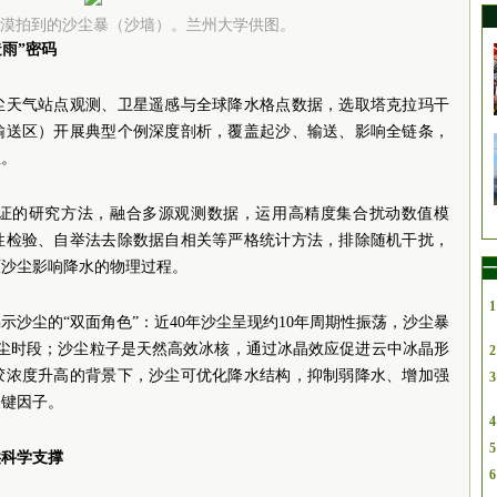
漠拍到的沙尘暴（沙墙）。兰州大学供图。
雨”密码
尘天气站点观测、卫星遥感与全球降水格点数据，选取塔克拉玛干
输送区）开展典型个例深度剖析，覆盖起沙、输送、影响全链条，
性。
证的研究方法，融合多源观测数据，运用高精度集合扰动数值模
性检验、自举法去除数据自相关等严格统计方法，排除随机干扰，
原沙尘影响降水的物理过程。
一
1
沙尘的“双面角色”：近40年沙尘呈现约10年周期性振荡，沙尘暴
沙尘时段；沙尘粒子是天然高效冰核，通过冰晶效应促进云中冰晶形
2
胶浓度升高的背景下，沙尘可优化降水结构，抑制弱降水、增加强
3
关键因子。
4
5
供科学支撑
6