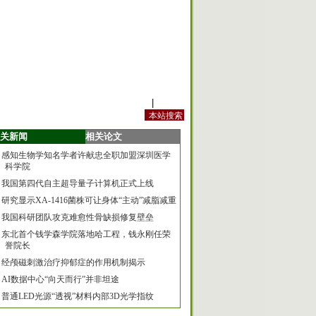
站内规定
|
手机版
关新闻
相关论文
感知生物学知名学者许献忠全职加盟深圳医学
科学院
我国第四代自主超导量子计算机正式上线
研究显示XA-1416菌株可让身体“主动”减脂减重
我国科研团队攻克难愈性骨缺损修复壁垒
东北首个钱学森学院落地哈工程，钱永刚任荣
誉院长
经颅磁刺激治疗抑郁症的作用机制揭示
AI数据中心“向天而行”并非坦途
普通LED光源“透视”材料内部3D光学指纹