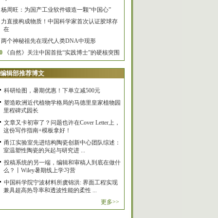
杨周旺：为国产工业软件锻造一颗“中国心”
力直接构成物质！中国科学家首次认证胶球存
在
两个神秘祖先在现代人类DNA中现形
0
《自然》关注中国首批“实践博士”的硬核突围
编辑部推荐博文
科研绘图，暑期优惠！下单立减500元
塑造欧洲近代植物学格局的马德里皇家植物园
里程碑式园长
文章又卡初审了？问题也许在Cover Letter上，
这份写作指南+模板拿好！
甬江实验室先进结构陶瓷创新中心团队综述：
室温塑性陶瓷的兴起与研究进 ...
投稿系统的另一端，编辑和审稿人到底在做什
么？丨Wiley暑期线上学习营
中国科学院宁波材料所虞锦洪: 界面工程实现
兼具超高热导率和透波性能的柔性 ...
更多>>