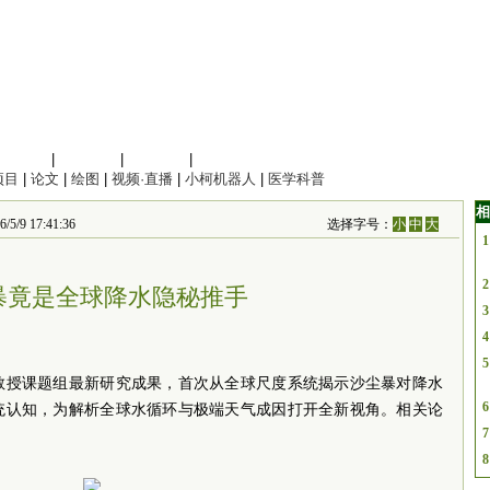
信息科学
|
地球科学
|
数理科学
|
管理综合
项目
|
论文
|
绘图
|
视频·直播
|
小柯机器人
|
医学科普
相
 17:41:36
选择字号：
小
中
大
1
2
暴竟是全球降水隐秘推手
3
4
5
教授课题组最新研究成果，首次从全球尺度系统揭示沙尘暴对降水
6
统认知，为解析全球水循环与极端天气成因打开全新视角。相关论
7
8