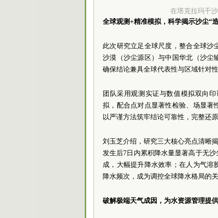
在塔克拉玛干沙
全球观测+精准模拟，科学揭示沙尘“造
此次研究立足全球尺度，整合全球沙
沙漠（沙尘源区）与中国华北（沙尘
确保结论兼具全球代表性与区域针对
团队采用观测实证与数值模拟双向印
拟，配合点对点显著性检验、场显著
以严谨方法筑牢结论可靠性，完整还
刘玉芝介绍，研究三大核心亮点清晰揭示
发生后7日内累积降水量显著高于无
成，大幅提升降水效率；在人为气溶
降水频次，成为调控全球降水格局的
破解极端天气成因，为水资源管理提