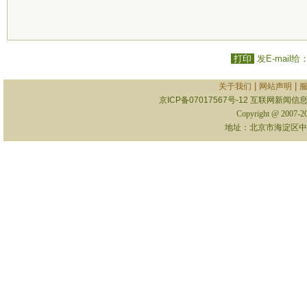
打印
发E-mail给
|
|
关于我们
网站声明
京ICP备07017567号-12
互联网新闻信息服
Copyright @ 2007-
地址：北京市海淀区中关村