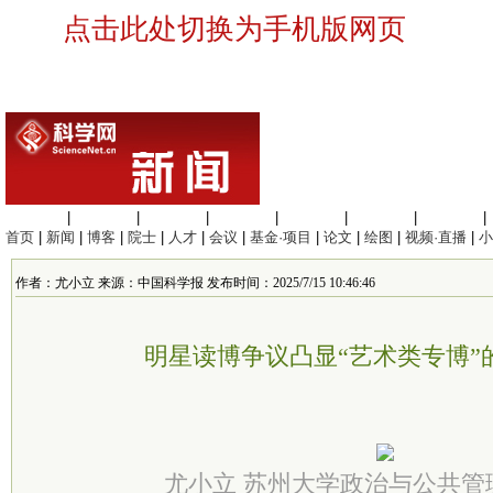
点击此处切换为手机版网页
生命科学
|
医学科学
|
化学科学
|
工程材料
|
信息科学
|
地球科学
|
数理科学
|
首页
|
新闻
|
博客
|
院士
|
人才
|
会议
|
基金·项目
|
论文
|
绘图
|
视频·直播
|
小
作者：尤小立 来源：中国科学报 发布时间：2025/7/15 10:46:46
明星读博争议凸显“艺术类专博”
尤小立 苏州大学政治与公共管