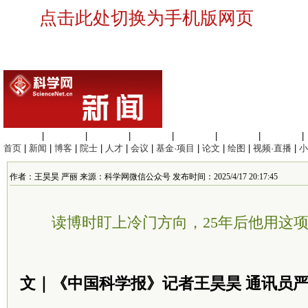
点击此处切换为手机版网页
生命科学
|
医学科学
|
化学科学
|
工程材料
|
信息科学
|
地球科学
|
数理科学
|
首页
|
新闻
|
博客
|
院士
|
人才
|
会议
|
基金·项目
|
论文
|
绘图
|
视频·直播
|
小
作者：王昊昊 严丽 来源：科学网微信公众号 发布时间：2025/4/17 20:17:45
读博时盯上冷门方向，25年后他用这
文｜《中国科学报》记者王昊昊 通讯员