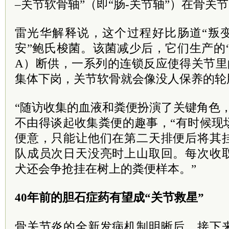
–关节软骨轴”（即“肠-关节轴”）在骨关
雷光华解释说，这个过程好比肠道“叛变
安”鲍氏梭菌。该菌减少后，它们生产的“
A）断供，一系列的连锁反应使得关节里的“
集体下岗，关节软骨就会像没人保养的轮
“随访收集的血液和粪便扮演了关键角色
不由得谈起收集粪便的趣事，“有时候现
便意，只能让他们在第二天排便后将其
队成员次日天没亮时上山取回。每次收
犬还会争抢挂在树上的粪便样本。”
40年前的胆石症药有望成“关节救星”
骨关节炎的全新发病机制明晰后，接下