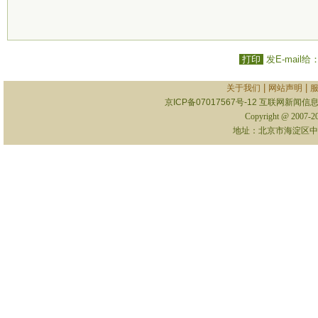
打印
发E-mail给
|
|
关于我们
网站声明
京ICP备07017567号-12
互联网新闻信息服
Copyright @ 2007-
地址：北京市海淀区中关村