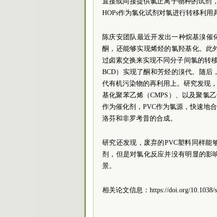
直接或间接提供氯正离子物种的试剂，
HOPs作为氯化试剂对氯进行转移利用
陈庆安
团队最近开发出一种烷基溴催
酮，还能够实现烯烃的氯羟基化。此
过卤素交换来实现不同分子间氯的转
BCD）实现了酮和芳烃的溴代。随
代有机污染物的再利用上。研究发现，
基化聚苯乙烯（CMPS）、以及聚氯乙
作为催化剂，PVC作为氯源，快速地
洛芬和非罗考昔的合成。
研究还发现，废弃的PVC塑料同样
剂，但是对氯化反应并没有明显的影
景。
相关论文信息
：https://doi.org/10.1038