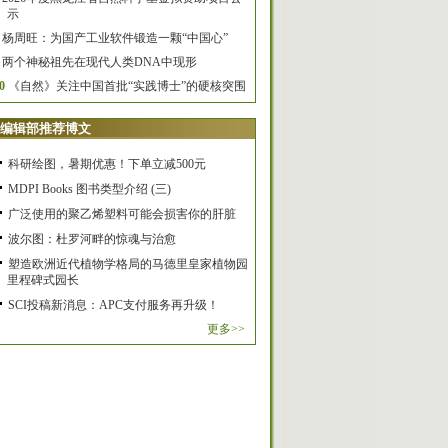
示
杨周旺：为国产工业软件锻造一颗“中国心”
两个神秘祖先在现代人类DNA中现形
0
《自然》关注中国首批“实践博士”的硬核突围
编辑部推荐博文
科研绘图，暑期优惠！下单立减500元
MDPI Books 图书类型介绍 (三)
广泛使用的聚乙烯塑料可能会损害你的肝脏
波尔图：杜罗河畔的惊魂与治愈
塑造欧洲近代植物学格局的马德里皇家植物园
里程碑式园长
SCI投稿新消息：APC支付服务再升级！
更多>>