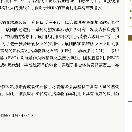
然而在HOPs中，氯化物主要以氯显电负性的形式存在。直接使用
具有很大的挑战性，但对于HOPs的重新利用具有重要意义。
8
9
化的氯转移反应，利用该反应不仅可以合成具有高附加值的α-氯代
1
外，该团队还进行一系列对照实验和动力学研究，发现该反应是通
移。在机理的指导下，该团队利用溴代有机污染物六溴环十二烷（H
后，为了进一步验证该反应的实用性，该团队将氯转移反应应用到氯
常见的氯代有机污染物氯化石蜡（CPS）、滴滴涕（DDT）、氯甲
烯（PVC）均能够作为转移氯化反应的氯源。团队直接利用HBCD
合成α-氯代酮，再经过简单的转化，实现了非甾体抗炎药萘普生、布
能够作为氯源来合成氯代产物，尽管这些废弃塑料中含有大量的塑化
响。因此，该反应在卤代有机污染物的再利用上具有很好的应用前
/s41557-024-01551-8