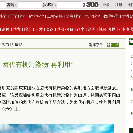
科学
|
医学科学
|
化学科学
|
工程材料
|
信息科学
|
地球科学
|
数理科学
|
管理
|
新闻
|
博客
|
院士
|
人才
|
会议
|
基金·项目
|
论文
|
绘图
|
视频·直播
|
小柯机
相
 16:40:13
选择字号：
小
中
大
1
2
让卤代有机污染物“再利用”
3
4
5
所研究员陈庆安团队在卤代有机污染物的再利用方面取得新进展。
6
反应，该反应能够利用卤代有机污染物作为卤源，从而实现不同卤
7
建高附加值的卤代产物提供了新方法，为卤代有机污染物的再利用
-化学》上。
8