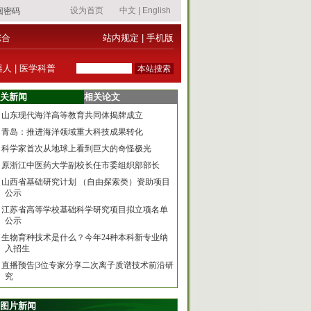
综合
站内规定
|
手机版
器人
|
医学科普
关新闻
相关论文
山东现代海洋高等教育共同体揭牌成立
青岛：推进海洋领域重大科技成果转化
科学家首次从地球上看到巨大的奇怪极光
原浙江中医药大学副校长任市委组织部部长
山西省基础研究计划 （自由探索类）资助项目
公示
江苏省高等学校基础科学研究项目拟立项名单
公示
生物育种技术是什么？今年24种本科新专业纳
入招生
直播预告|3位专家分享二次离子质谱技术前沿研
究
图片新闻