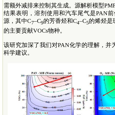
需额外减排来控制其生成。源解析模型PM
结果表明，溶剂使用和汽车尾气是PAN前
源，其中C
–C
的芳香烃和C
–C
的烯烃是
7
9
4
5
的主要贡献VOCs物种。
该研究加深了我们对PAN化学的理解，并
科学建议。