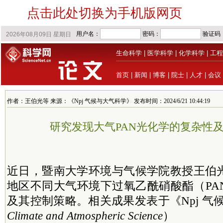
点击此处切换为手机版网页
生命科学
|
医学科学
|
化学科学
|
工程
首页
|
新闻
|
博客
|
院士
|
人才
|
会议
作者：王伯光等 来源：《Npj 气候与大气科学》 发布时间：2024/6/21 10:44:19
研究发现大气PAN光化学的复杂性
近日，暨南大学环境与气候学院教授王伯
地区不同大气环境下过氧乙酰硝酸酯（PA
及其控制策略。相关成果发表于《Npj 气
Climate and Atmospheric Science
）