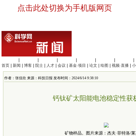
点击此处切换为手机版网页
生命科学
|
医学科学
|
化学科学
|
工程材料
|
信息科学
|
地球科学
|
数理科学
|
首页
|
新闻
|
博客
|
院士
|
人才
|
会议
|
基金·项目
|
论文
|
绘图
|
视频·直播
|
小
作者：张佳欣 来源：科技日报 发布时间：2024/6/14 9:38:10
钙钛矿太阳能电池稳定性获
矿物样品。图片来源：杰夫·菲特洛/