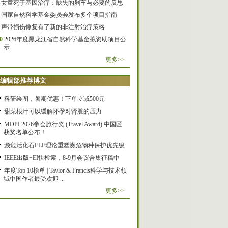
女童死于基因治疗：缺失的刹车与必要的反思
国家自然科学基金委员会发布多个项目指南
声带损伤修复有了新的非注射治疗策略
0
2026年度黑龙江省自然科学基金拟资助项目公
示
更多>>
编辑部推荐博文
科研绘图，暑期优惠！下单立减500元
甜菜根汁可以缓解怀孕对肾脏的压力
MDPI 2026参会旅行奖 (Travel Award) 中国区
获奖名单公布！
濒危活化石ELF理论重塑濒危物种保护优先级
IEEE出版+EI快检索，8-9月会议合集征稿中
年度Top 10榜单 | Taylor & Francis科学与技术领
域中国作者最受欢迎 ...
更多>>