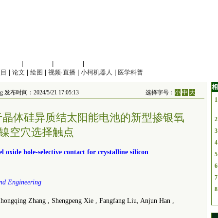
信息科学
|
地球科学
|
数理科学
|
管理综合
项目
|
论文
|
绘图
|
视频·直播
|
小柯机器人
|
医学科普
相
ering 发布时间：2024/5/21 17:05:13
选择字号：
小
中
大
1
用于晶体硅异质结太阳能电池的新型掺银氧
2
镍空穴选择触点
3
4
l oxide hole-selective contact for crystalline silicon
5
6
7
and Engineering
8
ngqing Zhang , Shengpeng Xie , Fangfang Liu, Anjun Han ,