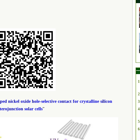
一
1
2
ped nickel oxide hole-selective contact for crystalline silicon
3
terojunction solar cells
”
4
5
6