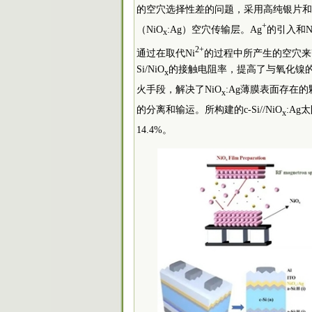
的空穴选择性差的问题，采用高纯银片和
+
（NiO
:Ag）空穴传输层。Ag
的引入和N
x
2+
通过在取代Ni
的过程中所产生的空穴来
Si/NiO
的接触电阻率，提高了与氧化镍
x
火手段，解决了NiO
:Ag薄膜表面存在的
x
的分离和输运。所构建的c-Si//NiO
:Ag
x
14.4%。