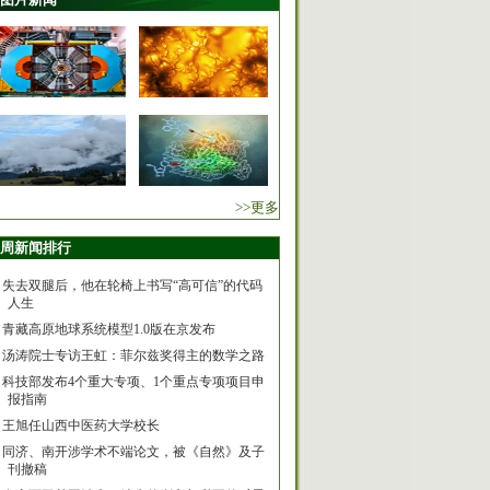
>>更多
周新闻排行
失去双腿后，他在轮椅上书写“高可信”的代码
人生
青藏高原地球系统模型1.0版在京发布
汤涛院士专访王虹：菲尔兹奖得主的数学之路
科技部发布4个重大专项、1个重点专项项目申
报指南
王旭任山西中医药大学校长
同济、南开涉学术不端论文，被《自然》及子
刊撤稿