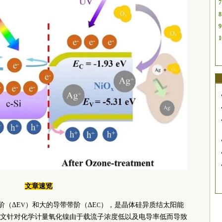
7
8
9
1
文章速览
阶（ΔE
）和大的导带带阶（ΔE
），是晶体硅异质结太阳能
V
C
文针对化学计量氧化镍由于载流子浓度低以及电导率低而导致