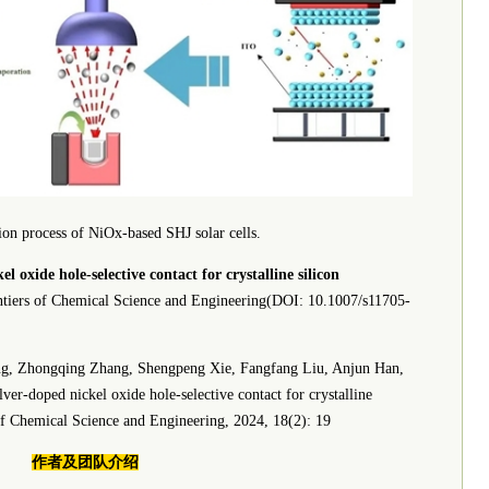
ion process of NiOx-based SHJ solar cells.
el oxide hole-selective contact for crystalline silicon
 of Chemical Science and Engineering(DOI: 10.1007/s11705-
g, Zhongqing Zhang, Shengpeng Xie, Fangfang Liu, Anjun Han,
er-doped nickel oxide hole-selective contact for crystalline
s of Chemical Science and Engineering, 2024, 18(2): 19
作者及团队介绍