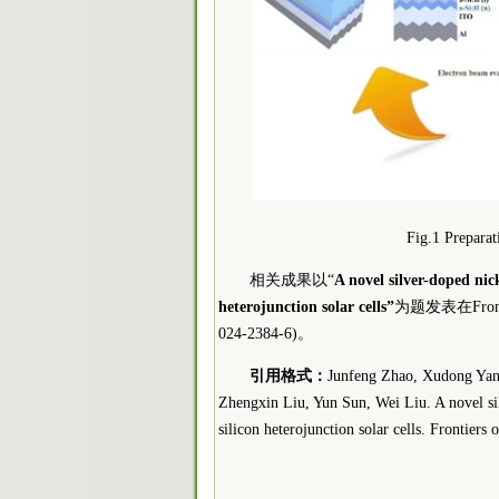
Fig.1 Preparat
相关成果以“
A novel silver-doped nick
heterojunction solar cells”
为题发表在Frontiers
024-2384-6)。
引用格式：
Junfeng Zhao, Xudong Yan
Zhengxin Liu, Yun Sun, Wei Liu. A novel silv
silicon heterojunction solar cells. Frontier