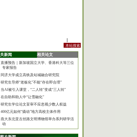
站内规定
|
手机版
关新闻
相关论文
直播预告｜新加坡国立大学、香港科大等三位
专家报告
同济大学成立高铁及站城融合研究院
研究生导师“老板化”不能“存在即合理”
当AI被引入课堂，“二人转”变成“三人转”
在自助和助人中“让雪融化”
研究生学位论文盲审不应忽视少数人权益
400亿元如何“撬动”地方高校主体作用
燕大东北亚古丝路文明博物馆举办系列研学活
动
图片新闻