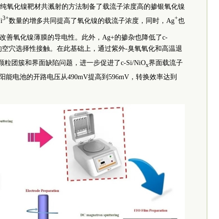
纯氧化镍靶材共溅射的方法制备了载流子浓度高的掺银氧化镍
3+
+
i
数量的增多共同提高了氧化镍的载流子浓度，同时，Ag
也
改善氧化镍薄膜的导电性。此外，Ag+的掺杂也降低了c-
的空穴选择性接触。在此基础上，通过紫外-臭氧氧化和高温退
颗粒团簇和界面缺陷问题，进一步促进了c-Si/NiO
界面载流子
x
太阳能电池的开路电压从490mV提高到596mV，转换效率达到