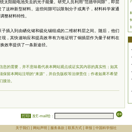
7
传统太阳能电池失去的光子能量。研究人员利用“范德华间隙”，即层
发了这种新型材料。这些间隙可以限制分子或离子，材料科学家通
8
以调整材料特性。
9
1
原子插入到由硒化锗和硫化锡组成的二维材料层之间。随后，他们
发现，其快速响应和提高效率有力地证明了铜插层作为量子材料在
转换效率提供了一条新途径。
信息的需要，并不意味着代表本网站观点或证实其内容的真实性；如其
须保留本网站注明的“来源”，并自负版权等法律责任；作者如果不希望
们接洽。
打印
发E-mail给：
|
|
|
|
|
关于我们
网站声明
服务条款
联系方式
举报
中国科学报社