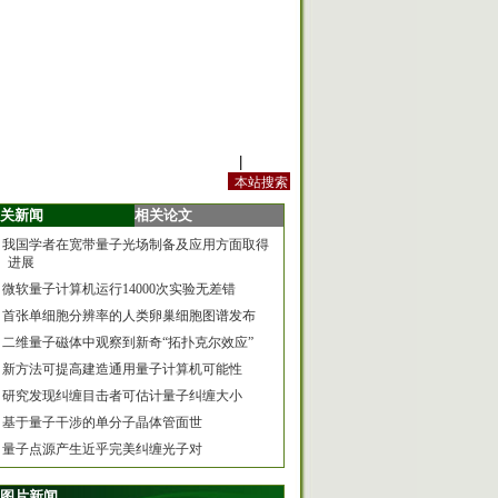
站内规定
|
手机版
关新闻
相关论文
我国学者在宽带量子光场制备及应用方面取得
进展
微软量子计算机运行14000次实验无差错
首张单细胞分辨率的人类卵巢细胞图谱发布
二维量子磁体中观察到新奇“拓扑克尔效应”
新方法可提高建造通用量子计算机可能性
研究发现纠缠目击者可估计量子纠缠大小
基于量子干涉的单分子晶体管面世
量子点源产生近乎完美纠缠光子对
图片新闻