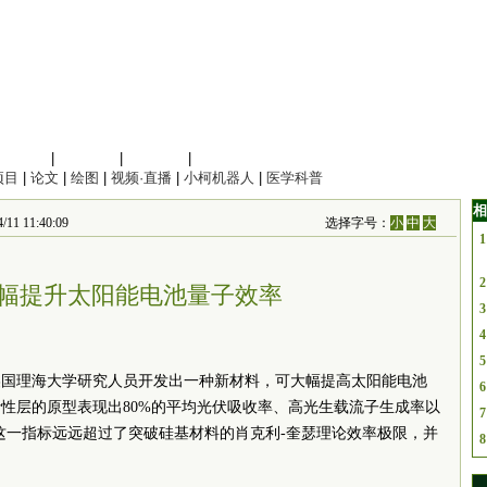
信息科学
|
地球科学
|
数理科学
|
管理综合
项目
|
论文
|
绘图
|
视频·直播
|
小柯机器人
|
医学科普
相
11:40:09
选择字号：
小
中
大
1
2
幅提升太阳能电池量子效率
3
4
5
美国理海大学研究人员开发出一种新材料，可大幅提高太阳能电池
6
性层的原型表现出80%的平均光伏吸收率、高光生载流子生成率以
7
。这一指标远远超过了突破硅基材料的肖克利-奎瑟理论效率极限，并
8