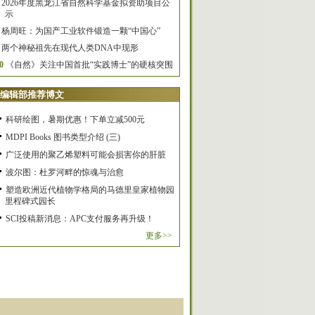
2026年度黑龙江省自然科学基金拟资助项目公
示
杨周旺：为国产工业软件锻造一颗“中国心”
两个神秘祖先在现代人类DNA中现形
0
《自然》关注中国首批“实践博士”的硬核突围
编辑部推荐博文
科研绘图，暑期优惠！下单立减500元
MDPI Books 图书类型介绍 (三)
广泛使用的聚乙烯塑料可能会损害你的肝脏
波尔图：杜罗河畔的惊魂与治愈
塑造欧洲近代植物学格局的马德里皇家植物园
里程碑式园长
SCI投稿新消息：APC支付服务再升级！
更多>>