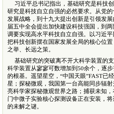
习
近平
总
书记
指出，基础研究是科技创
研究是科技自立自强的必然要求。从党的
发展战略，到
十九大
提出创新是引领发展
届五中全会提出加快建设科技强国，到两
调要实现高水平科技自立自强。以
习
近平
把科技创新摆在国家发展全局的核心位置
之举、长远之策。
基础研究的突破离不开大科学装置的支
科学装置从寥寥可数增加到50余个，逐
的根基。遥望星空，“中国天眼”FAST已
星；探秘微观，我国第一台高能同步辐射
亮科学家探秘微观世界之路；捕获未知，在
门中微子实验核心探测设备正在安装，将
的未解之谜。