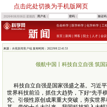
点击此处切换为手机版网页
生命科学
|
医学科学
|
化学科学
|
工
首页
|
新闻
|
博客
|
院士
|
人才
|
会议
来源：
央视新闻客户端
发布时间：2022/9/8 22:41:53
领航中国丨科技自立自强 筑国
科技自立自强是国家强盛之基。
习
近平
世界科技前沿，抓住大趋势，下好“先手
究、引领性原创成果重大突破，夯实世界