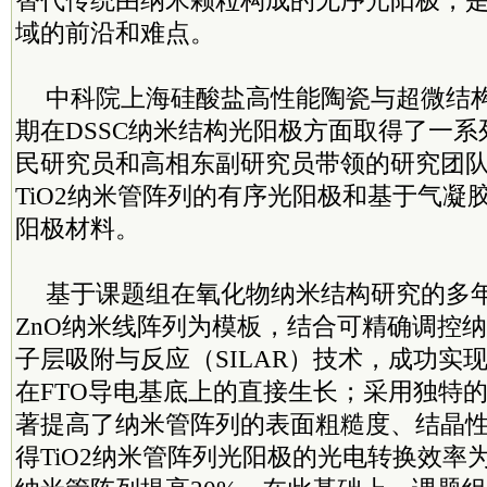
替代传统由纳米颗粒构成的无序光阳极，是
域的前沿和难点。
中科院上海硅酸盐高性能陶瓷与超微结
期在DSSC纳米结构光阳极方面取得了一
民研究员和高相东副研究员带领的研究团
TiO2纳米管阵列的有序光阳极和基于气凝
阳极材料。
基于课题组在氧化物纳米结构研究的多
ZnO纳米线阵列为模板，结合可精确调控
子层吸附与反应（SILAR）技术，成功实现
在FTO导电基底上的直接生长；采用独特
著提高了纳米管阵列的表面粗糙度、结晶
得TiO2纳米管阵列光阳极的光电转换效率为