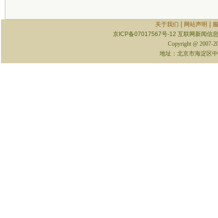
|
|
关于我们
网站声明
京ICP备07017567号-12
互联网新闻信息服
Copyright @ 2007-
地址：北京市海淀区中关村