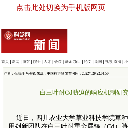
点击此处切换为手机版网页
生命科学
|
医学科学
|
化学科学
|
工程材料
|
信息科学
|
地球科学
|
数理科学
|
首页
|
新闻
|
博客
|
院士
|
人才
|
会议
|
基金·项目
|
论文
|
绘图
|
视频·直播
|
小
作者：张晴丹 马骢毓 来源：中国科学报 发布时间：2022/4/29 22:01:56
白三叶耐Cd胁迫的响应机制研
近日，四川农业大学草业科技学院草种
用创新团队在白三叶耐重金属镉（Cd）